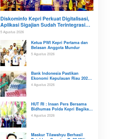
Diskominfo Kepri Perkuat Digitalisasi,
Aplikasi Sigajian Sudah Terintegrasi
TTE
5 Agustus 2026
Ketua PWI Kepri Pertama dan
Belasan Anggota Mundur
5 Agustus 2026
Bank Indonesia Pastikan
Ekonomi Kepulauan Riau 2026
Tunjukan Kinerja Positif
4 Agustus 2026
‎HUT RI : Insan Pers Bersama
Bidhumas Polda Kepri Bagikan
Ratusan Bendera Merah Putih
4 Agustus 2026
Maskur Tilawahyu Berhasil