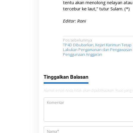
tentu akan menolong nelayan atau
tercebur ke laut,” tutur Sulam. (*)
Editor: Roni
N
Pos sebelumnya
TP4D Dibubarkan, Kejari Karimun Tetap
a
Lakukan Pengamanan dan Pengawasan
Penggunaan Anggaran
v
i
g
Tinggalkan Balasan
a
s
Alamat email Anda tidak akan dipublikasikan.
Ruas yang 
i
p
o
s