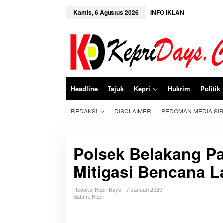
L
e
Kamis, 6 Agustus 2026
INFO IKLAN
w
a
t
i
k
e
k
o
n
Headline
Tajuk
Kepri
Hukrim
Politik
t
e
n
REDAKSI
DISCLAIMER
PEDOMAN MEDIA SI
Polsek Belakang P
Mitigasi Bencana L
Redaksi Kepri Days
7 Januari 2020
Batam
,
Kepri