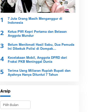
1
7 Juta Orang Masih Menganggur di
Indonesia
2
Ketua PWI Kepri Pertama dan Belasan
Anggota Mundur
3
Belum Menikmati Hasil Sabu, Dua Pemuda
Ini Dibekuk Polisi di Dompak
Tanjungpinang
4
Kecelakaan Mobil, Anggota DPRD dari
Fraksi PKB Meninggal Dunia
5
Terima Uang Miliaran Rupiah Bupati dan
Ayahnya Hanya Dituntut 7 Tahun
Arsip
A
r
s