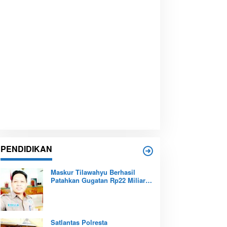
PENDIDIKAN
Maskur Tilawahyu Berhasil
Patahkan Gugatan Rp22 Miliar,
Amankan Aset Pendidikan
Pemprov Kepri
Satlantas Polresta