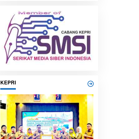
i
p
KEPRI