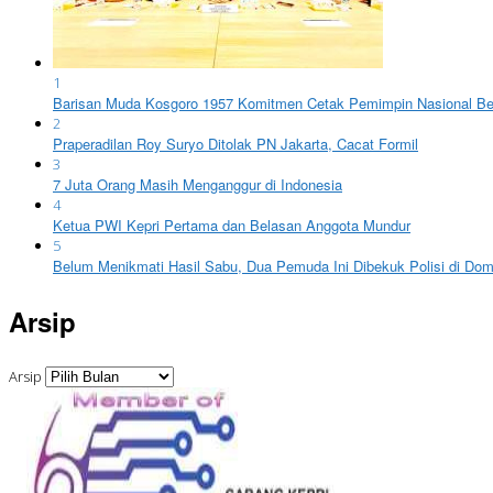
1
Barisan Muda Kosgoro 1957 Komitmen Cetak Pemimpin Nasional Ber
2
Praperadilan Roy Suryo Ditolak PN Jakarta, Cacat Formil
3
7 Juta Orang Masih Menganggur di Indonesia
4
Ketua PWI Kepri Pertama dan Belasan Anggota Mundur
5
Belum Menikmati Hasil Sabu, Dua Pemuda Ini Dibekuk Polisi di Do
Arsip
Arsip