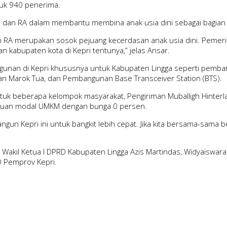
tuk 940 penerima.
 dan RA dalam membantu membina anak usia dini sebagai bagian
n RA merupakan sosok pejuang kecerdasan anak usia dini. Pemer
kabupaten kota di Kepri tentunya,” jelas Ansar.
unan di Kepri khususnya untuk Kabupaten Lingga seperti pemb
atan Marok Tua, dan Pembangunan Base Transceiver Station (BTS).
tuk beberapa kelompok masyarakat, Pengiriman Muballigh Hinterla
antuan modal UMKM dengan bunga 0 persen.
un Kepri ini untuk bangkit lebih cepat. Jika kita bersama-sama 
a, Wakil Ketua I DPRD Kabupaten Lingga Azis Martindas, Widyaisw
D Pemprov Kepri.