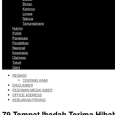
Bintan
Karimun
Lingga
Natuna
Tanjungpinang
Hukrim
Politik
Pariwisata
Pendidikan
Nasional
Kesehatan
Olahraga
Tokoh
Opini
REDAKSI
TENTANG KAMI
DISCLAIMER
PEDOMAN MEDIA SIBER
OFFICE ADDRESS
KEBIJAKAN PRIVASI
79 Tempat Ibadah Terima Hibah