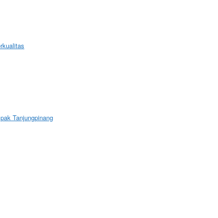
kualitas
mpak Tanjungpinang