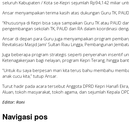
seluruh Kabupaten / Kota se-Kepri sejumlah Rp94,142 miliar un
Ansar menyampaikan terima kasih atas dukungan Guru TK, PAUD
“Khususnya di Kepri bisa saya sampaikan Guru TK atau PAUD da
pengembangan sekolah TK, PAUD dan RA dalam koordinasi dengan 
Ansar di depan para Guru juga menyampaikan program pembang
Revitalisasi Masjid Jami’ Sultan Riau Lingga, Pembangunan Jemb
Juga beberapa program strategis seperti penyerahan insentif un
Ketenagakerjaan bagi nelayan, program Kepri Terang, hingga b
“Untuk itu saya berpesan mari kita terus bahu membahu membang
anak cucu kita,” tutup Ansar.
Turut hadir pada acara tersebut Anggota DPRD Kepri Hanafi Ekr
Aluan, tokoh masyarakat, tokoh agama, dan sejumlah Kepala OP
Editor: Roni
Navigasi pos