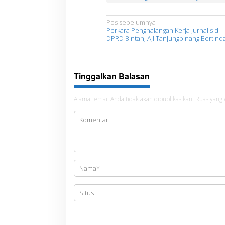
N
Pos sebelumnya
Perkara Penghalangan Kerja Jurnalis di
a
DPRD Bintan, AJI Tanjungpinang Bertind
v
i
Tinggalkan Balasan
g
a
Alamat email Anda tidak akan dipublikasikan.
Ruas yang 
s
i
p
o
s