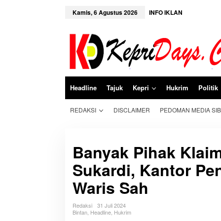
L
e
Kamis, 6 Agustus 2026
INFO IKLAN
w
a
t
i
k
e
k
o
n
Headline
Tajuk
Kepri
Hukrim
Politik
t
e
n
REDAKSI
DISCLAIMER
PEDOMAN MEDIA SI
Banyak Pihak Klaim
Sukardi, Kantor Pe
Waris Sah
Redaksi
31 Juli 2024
Bintan
,
Headline
,
Hukrim