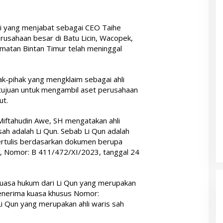
di yang menjabat sebagai CEO Taihe
usahaan besar di Batu Licin, Wacopek,
matan Bintan Timur telah meninggal
ak-pihak yang mengklaim sebagai ahli
tujuan untuk mengambil aset perusahaan
ut.
iftahudin Awe, SH mengatakan ahli
sah adalah Li Qun. Sebab Li Qun adalah
 tertulis berdasarkan dokumen berupa
i, Nomor: B 411/472/XI/2023, tanggal 24
 kuasa hukum dari Li Qun yang merupakan
 menerima kuasa khusus Nomor:
Qun yang merupakan ahli waris sah