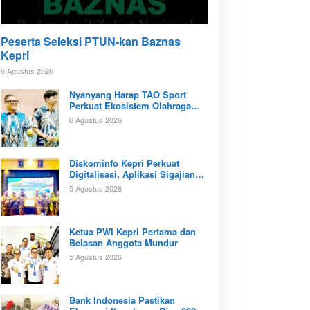
Peserta Seleksi PTUN-kan Baznas
Kepri
6 Agustus 2026
Nyanyang Harap TAO Sport
Perkuat Ekosistem Olahraga
Padel di Kota Batam
6 Agustus 2026
Diskominfo Kepri Perkuat
Digitalisasi, Aplikasi Sigajian
Sudah Terintegrasi TTE
5 Agustus 2026
Ketua PWI Kepri Pertama dan
Belasan Anggota Mundur
5 Agustus 2026
Bank Indonesia Pastikan