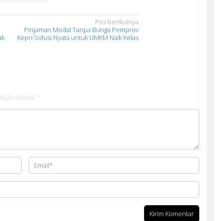
Pos berikutnya
Pinjaman Modal Tanpa Bunga Pemprov
ak
Kepri Solusi Nyata untuk UMKM Naik Kelas
wajib ditandai
*