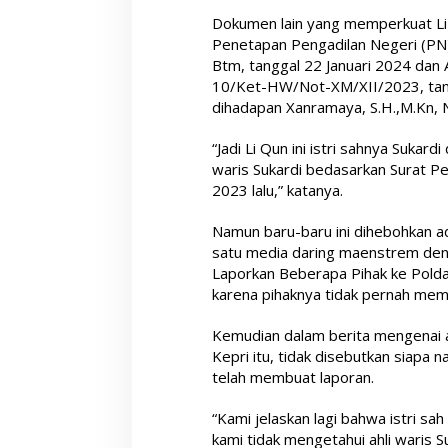
Dokumen lain yang memperkuat Li 
Penetapan Pengadilan Negeri (P
Btm, tanggal 22 Januari 2024 dan
10/Ket-HW/Not-XM/XII/2023, tan
dihadapan Xanramaya, S.H.,M.Kn, 
“Jadi Li Qun ini istri sahnya Sukard
waris Sukardi bedasarkan Surat 
2023 lalu,” katanya.
Namun baru-baru ini dihebohkan a
satu media daring maenstrem denga
Laporkan Beberapa Pihak ke Polda K
karena pihaknya tidak pernah mem
Kemudian dalam berita mengenai a
Kepri itu, tidak disebutkan siapa 
telah membuat laporan.
“Kami jelaskan lagi bahwa istri sah
kami tidak mengetahui ahli waris