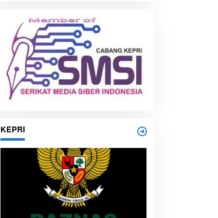
i
p
KEPRI