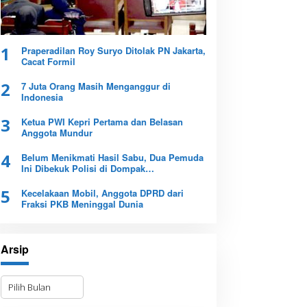
1
Praperadilan Roy Suryo Ditolak PN Jakarta,
Cacat Formil
2
7 Juta Orang Masih Menganggur di
Indonesia
3
Ketua PWI Kepri Pertama dan Belasan
Anggota Mundur
4
Belum Menikmati Hasil Sabu, Dua Pemuda
Ini Dibekuk Polisi di Dompak
Tanjungpinang
5
Kecelakaan Mobil, Anggota DPRD dari
Fraksi PKB Meninggal Dunia
Arsip
A
r
s