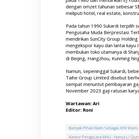
pada 1980 dan mendirikan EJ You
dengan omzet tahunan sebesar S$
meliputi hotel, real estate, konstr
Pada tahun 1990 Sukardi terpilih s
Pengusaha Muda Berprestasi Terb
mendirikan SunCity Group Holding 
mengekspor kayu dan lantai kayu I
membukan toko utamanya di Shangh
di Beijing, Hangzhou, Kunming hin
Namun, sepeninggal Sukardi, beb
Taihe Group Limited disebut berhe
sempat menuntut pembayaran gaj
November 2023 gaji ratusan karya
Wartawan: Ari
Editor: Roni
Banyak Pihak Klaim Sebagai Ahli Waris
Kantor Pengacara MAU : Hanya Li Qun 