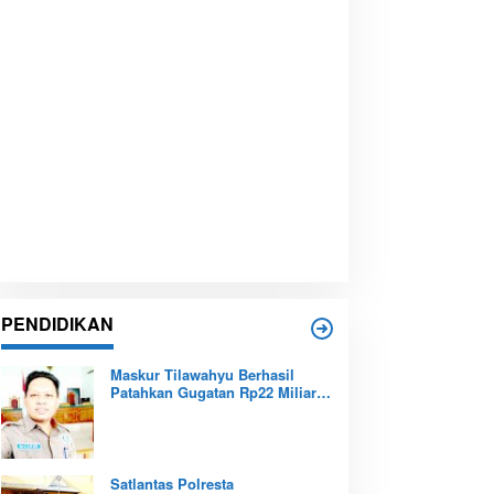
PENDIDIKAN
Maskur Tilawahyu Berhasil
Patahkan Gugatan Rp22 Miliar,
Amankan Aset Pendidikan
Pemprov Kepri
Satlantas Polresta