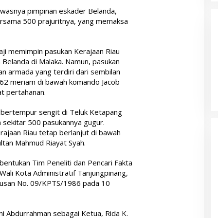
ewasnya pimpinan eskader Belanda,
rsama 500 prajuritnya, yang memaksa
Haji memimpin pasukan Kerajaan Riau
 Belanda di Malaka. Namun, pasukan
n armada yang terdiri dari sembilan
n 362 meriam di bawah komando Jacob
t pertahanan.
 bertempur sengit di Teluk Ketapang
 sekitar 500 pasukannya gugur.
ajaan Riau tetap berlanjut di bawah
ltan Mahmud Riayat Syah.
mbentukan Tim Peneliti dan Pencari Fakta
Wali Kota Administratif Tanjungpinang,
putusan No. 09/KPTS/1986 pada 10
akni Abdurrahman sebagai Ketua, Rida K.