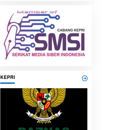
i
p
KEPRI