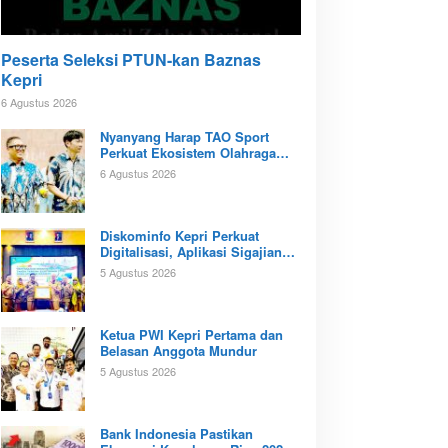
Peserta Seleksi PTUN-kan Baznas
Kepri
6 Agustus 2026
Nyanyang Harap TAO Sport
Perkuat Ekosistem Olahraga
Padel di Kota Batam
6 Agustus 2026
Diskominfo Kepri Perkuat
Digitalisasi, Aplikasi Sigajian
Sudah Terintegrasi TTE
5 Agustus 2026
Ketua PWI Kepri Pertama dan
Belasan Anggota Mundur
5 Agustus 2026
Bank Indonesia Pastikan