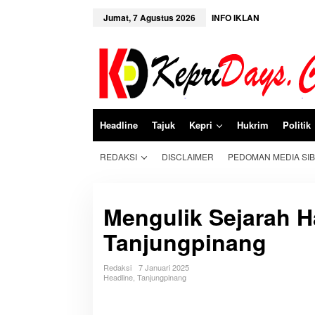
L
e
Jumat, 7 Agustus 2026
INFO IKLAN
w
a
t
i
k
e
k
o
n
Headline
Tajuk
Kepri
Hukrim
Politik
t
e
n
REDAKSI
DISCLAIMER
PEDOMAN MEDIA SI
Mengulik Sejarah Ha
Tanjungpinang
Redaksi
7 Januari 2025
Headline
,
Tanjungpinang