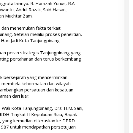
nggota lainnya: R. Hamzah Yunus, R.A.
awuntu, Abdul Razak, Said Hasan,
dan Muchtar Zam.
i dan menemukan fakta terkait
nang. Setelah melalui proses penelitian,
 Hari Jadi Kota Tanjungpinang.
skan peran strategis Tanjungpinang yang
penting pertahanan dan terus berkembang
ggak bersejarah yang mencerminkan
m membela kehormatan dan wilayah
melambangkan persatuan dan kesatuan
man dari luar.
, Wali Kota Tanjungpinang, Drs. H.M. Sani,
KDH Tingkat II Kepulauan Riau, Bapak
, yang kemudian diteruskan ke DPRD
1987 untuk mendapatkan persetujuan.