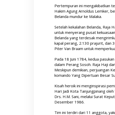
Pertempuran ini mengakibatkan t
Hakim Agung Arnoldus Lemker, be
Belanda mundur ke Malaka.
Setelah kekalahan Belanda, Raja 
untuk menyerang pusat kekuasaan
Belanda yang terdesak mengirimka
kapal perang, 2.130 prajurit, da
Piter Van Braam untuk memperkua
Pada 18 Juni 1784, kedua pasukan
dalam Perang Sosoh. Raja Haji dan
Meskipun demikian, perjuangan Ker
komando Yang Dipertuan Besar Su
Kisah heroik ini menginspirasi pe
Hari Jadi Kota Tanjungpinang oleh 
Drs. H.M. Sani, melalui Surat Ke
Desember 1986.
Tim ini terdiri dari 11 anggota, y