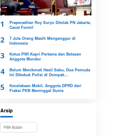
1
Praperadilan Roy Suryo Ditolak PN Jakarta,
Cacat Formil
2
7 Juta Orang Masih Menganggur di
Indonesia
3
Ketua PWI Kepri Pertama dan Belasan
Anggota Mundur
4
Belum Menikmati Hasil Sabu, Dua Pemuda
Ini Dibekuk Polisi di Dompak
Tanjungpinang
5
Kecelakaan Mobil, Anggota DPRD dari
Fraksi PKB Meninggal Dunia
Arsip
A
r
s