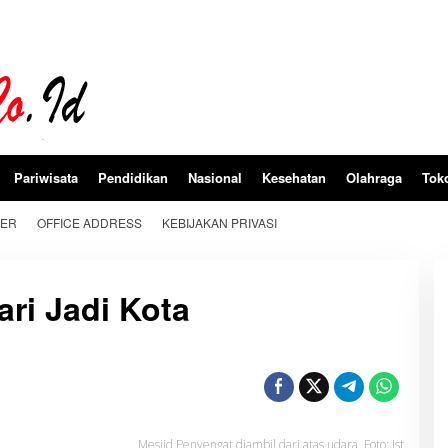
Pariwisata
Pendidikan
Nasional
Kesehatan
Olahraga
Tok
BER
OFFICE ADDRESS
KEBIJAKAN PRIVASI
ri Jadi Kota
Mesjid Penyengat diambil dari atas udara. Foto: Ist