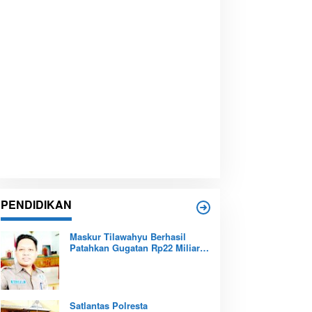
PENDIDIKAN
Maskur Tilawahyu Berhasil
Patahkan Gugatan Rp22 Miliar,
Amankan Aset Pendidikan
Pemprov Kepri
Satlantas Polresta