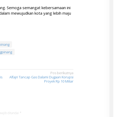
inang. Semoga semangat kebersamaan ini
dalam mewujudkan kota yang lebih maju
pinang
ngpinang
Pos berikutnya
is
Alfajri Tancap Gas Dalami Dugaan Korupsi
Proyek Rp 10 Miliar
wajib ditandai
*