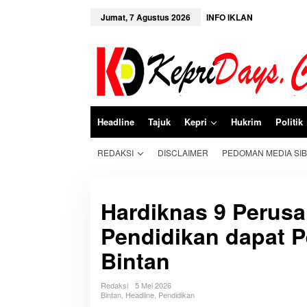
L
e
Jumat, 7 Agustus 2026
INFO IKLAN
w
a
t
i
k
e
k
o
n
Headline
Tajuk
Kepri
Hukrim
Politik
t
e
n
REDAKSI
DISCLAIMER
PEDOMAN MEDIA SI
Hardiknas 9 Perusa
Pendidikan dapat 
Bintan
Redaksi
5 Mei 2026
Bintan
,
Headline
,
Pendidikan