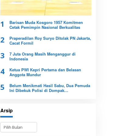
1
Barisan Muda Kosgoro 1957 Komitmen
Cetak Pemimpin Nasional Berkualitas
2
Praperadilan Roy Suryo Ditolak PN Jakarta,
Cacat Formil
3
7 Juta Orang Masih Menganggur di
Indonesia
4
Ketua PWI Kepri Pertama dan Belasan
Anggota Mundur
5
Belum Menikmati Hasil Sabu, Dua Pemuda
Ini Dibekuk Polisi di Dompak
Tanjungpinang
Arsip
A
r
s