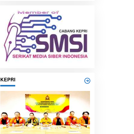
i
p
KEPRI