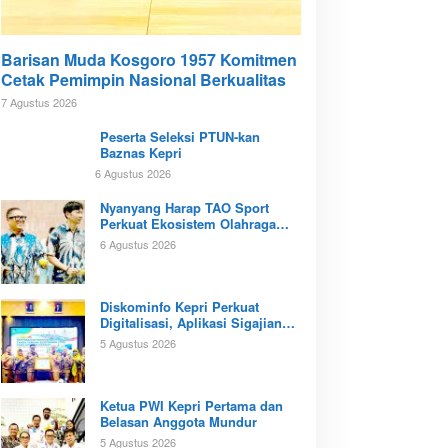
Barisan Muda Kosgoro 1957 Komitmen
Cetak Pemimpin Nasional Berkualitas
7 Agustus 2026
Peserta Seleksi PTUN-kan
Baznas Kepri
6 Agustus 2026
Nyanyang Harap TAO Sport
Perkuat Ekosistem Olahraga
Padel di Kota Batam
6 Agustus 2026
Diskominfo Kepri Perkuat
Digitalisasi, Aplikasi Sigajian
Sudah Terintegrasi TTE
5 Agustus 2026
Ketua PWI Kepri Pertama dan
Belasan Anggota Mundur
5 Agustus 2026