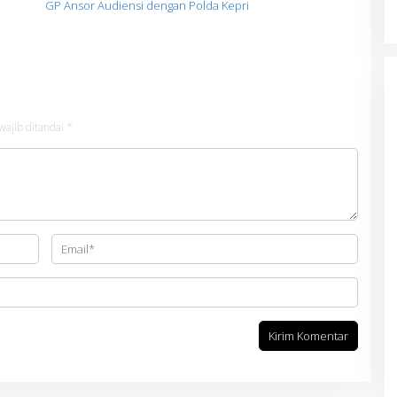
GP Ansor Audiensi dengan Polda Kepri
wajib ditandai
*