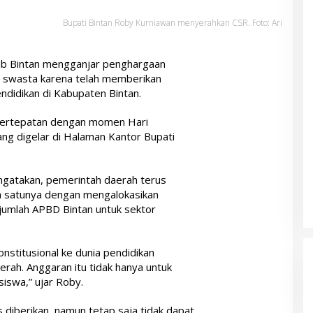
Bupati Bintan Roby Kurniawan menyerahkan CSR. Foto: Ari
b Bintan mengganjar penghargaan
 swasta karena telah memberikan
endidikan di Kabupaten Bintan.
bertepatan dengan momen Hari
ang digelar di Halaman Kantor Bupati
ngatakan, pemerintah daerah terus
h satunya dengan mengalokasikan
jumlah APBD Bintan untuk sektor
nstitusional ke dunia pendidikan
erah. Anggaran itu tidak hanya untuk
siswa,” ujar Roby.
diberikan, namun tetap saja tidak dapat