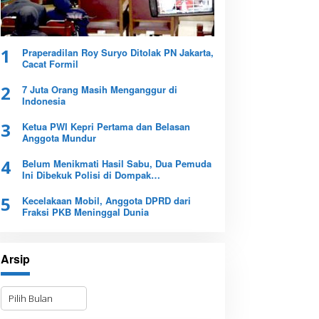
1
Praperadilan Roy Suryo Ditolak PN Jakarta,
Cacat Formil
2
7 Juta Orang Masih Menganggur di
Indonesia
3
Ketua PWI Kepri Pertama dan Belasan
Anggota Mundur
4
Belum Menikmati Hasil Sabu, Dua Pemuda
Ini Dibekuk Polisi di Dompak
Tanjungpinang
5
Kecelakaan Mobil, Anggota DPRD dari
Fraksi PKB Meninggal Dunia
Arsip
A
r
s