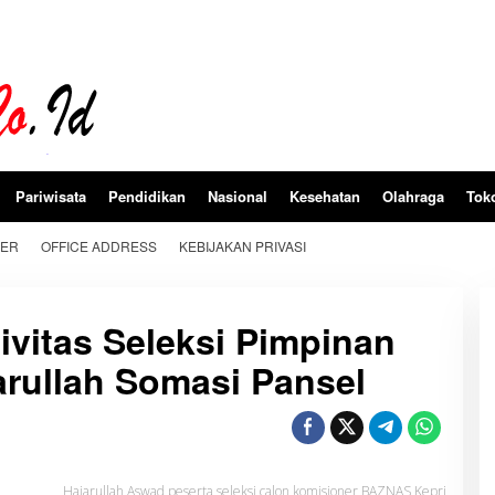
Pariwisata
Pendidikan
Nasional
Kesehatan
Olahraga
Tok
BER
OFFICE ADDRESS
KEBIJAKAN PRIVASI
ivitas Seleksi Pimpinan
rullah Somasi Pansel
Hajarullah Aswad peserta seleksi calon komisioner BAZNAS Kepri