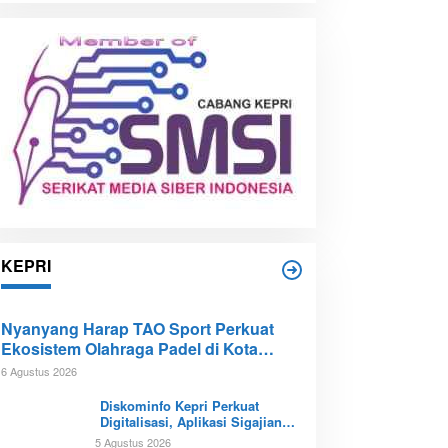
i
p
KEPRI
Nyanyang Harap TAO Sport Perkuat
Ekosistem Olahraga Padel di Kota
Batam
6 Agustus 2026
Diskominfo Kepri Perkuat
Digitalisasi, Aplikasi Sigajian
Sudah Terintegrasi TTE
5 Agustus 2026