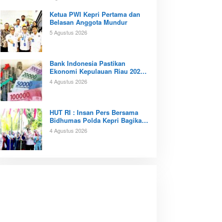
Ketua PWI Kepri Pertama dan
Belasan Anggota Mundur
5 Agustus 2026
Bank Indonesia Pastikan
Ekonomi Kepulauan Riau 2026
Tunjukan Kinerja Positif
4 Agustus 2026
‎HUT RI : Insan Pers Bersama
Bidhumas Polda Kepri Bagikan
Ratusan Bendera Merah Putih
4 Agustus 2026