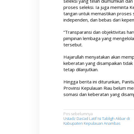
seleksi yang telah diumumkan dan
proses seleksi. Ia juga meminta 
tangan untuk memastikan proses se
independen, dan bebas dari kepen
“Transparansi dan objektivitas ha
pimpinan lembaga yang mengelola 
tersebut.
Hajarullah menyatakan akan memp
keberatan yang disampaikan tidak
tetap dilanjutkan.
Hingga berita ini diturunkan, Pani
Provinsi Kepulauan Riau belum me
somasi dan keberatan yang disamp
N
Pos sebelumnya
Ustadz Das’ad Latif Isi Tabligh Akbar di
a
Kabupaten Kepulauan Anambas
v