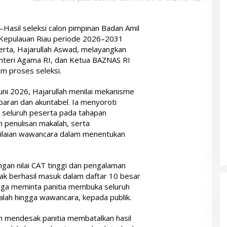
–Hasil seleksi calon pimpinan Badan Amil
 Kepulauan Riau periode 2026–2031
erta, Hajarullah Aswad, melayangkan
enteri Agama RI, dan Ketua BAZNAS RI
am proses seleksi.
uni 2026, Hajarullah menilai mekanisme
sparan dan akuntabel. Ia menyoroti
n seluruh peserta pada tahapan
 penulisan makalah, serta
laian wawancara dalam menentukan
gan nilai CAT tinggi dan pengalaman
dak berhasil masuk dalam daftar 10 besar
juga meminta panitia membuka seluruh
akalah hingga wawancara, kepada publik.
ah mendesak panitia membatalkan hasil