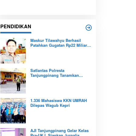
PENDIDIKAN
Maskur Tilawahyu Berhasil
Patahkan Gugatan Rp22 Miliar,
Amankan Aset Pendidikan
Pemprov Kepri
Satlantas Polresta
Tanjungpinang Tanamkan
Budaya Tertib Berlalu Lintas
Sejak Dini
1.336 Mahasiswa KKN UMRAH
Dilepas Wagub Kepri
AJI Tanjungpinang Gelar Kelas
Pra-UKJ, Siapkan Jurnalis