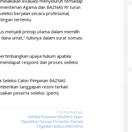
 melakukan evaluasi menyeluruh terhadap
Kementerian Agama dan BAZNAS RI turun
leksi berjalan secara profesional,
tingan tertentu.
rus menjadi prinsip utama dalam memilih
dana umat,” tulisnya dalam surat somasi
ertimbangkan upaya hukum apabila
 mendapat respons dan proses seleksi
tia Seleksi Calon Pimpinan BAZNAS
mberikan tanggapan resmi terkait
aikan peserta seleksi. (pem).
Pos berikutnya
Seleksi Pimpinan BAZNAS Kepri
Dipastikan Sesuai Prosedur, Pansel
Tegaskan Bebas Intervensi