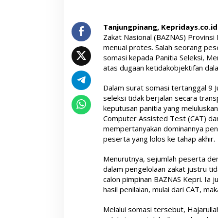
Tanjungpinang, Kepridays.co.id
Zakat Nasional (BAZNAS) Provinsi
menuai protes. Salah seorang pes
somasi kepada Panitia Seleksi, M
atas dugaan ketidakobjektifan dal
Dalam surat somasi tertanggal 9 J
seleksi tidak berjalan secara tran
keputusan panitia yang meluluska
Computer Assisted Test (CAT) dan
mempertanyakan dominannya peni
peserta yang lolos ke tahap akhir.
Menurutnya, sejumlah peserta den
dalam pengelolaan zakat justru ti
calon pimpinan BAZNAS Kepri. Ia 
hasil penilaian, mulai dari CAT, m
Melalui somasi tersebut, Hajarull