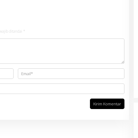
wajib ditandai
*