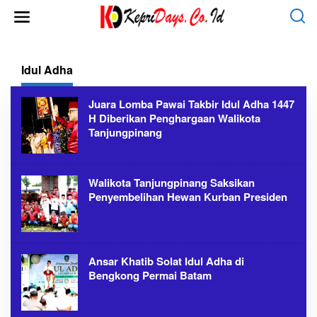
L
e
w
a
t
i
Idul Adha
k
e
k
Juara Lomba Pawai Takbir Idul Adha 1447
o
H Diberikan Penghargaan Walikota
n
t
Tanjungpinang
e
n
Walikota Tanjungpinang Saksikan
Penyembelihan Hewan Kurban Presiden
Ansar Khatib Solat Idul Adha di
Bengkong Permai Batam