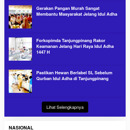
Gerakan Pangan Murah Sangat
Membantu Masyarakat Jelang Idul Adha
Forkopimda Tanjungpinang Rakor
Keamanan Jelang Hari Raya Idul Adha
1447 H
Pastikan Hewan Berlabel SL Sebelum
Qurban Idul Adha di Tanjungpinang
Lihat Selengkapnya
NASIONAL