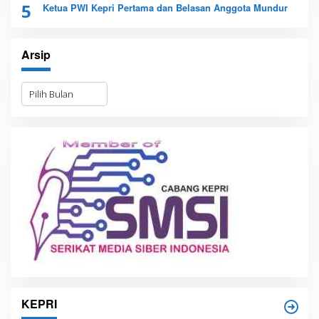
5
Ketua PWI Kepri Pertama dan Belasan Anggota Mundur
Arsip
A
r
s
i
p
KEPRI