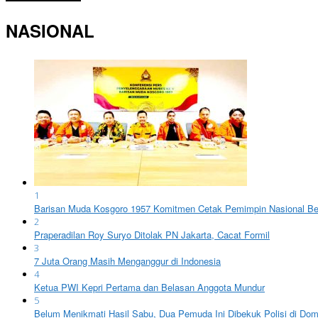
NASIONAL
1
Barisan Muda Kosgoro 1957 Komitmen Cetak Pemimpin Nasional Ber
2
Praperadilan Roy Suryo Ditolak PN Jakarta, Cacat Formil
3
7 Juta Orang Masih Menganggur di Indonesia
4
Ketua PWI Kepri Pertama dan Belasan Anggota Mundur
5
Belum Menikmati Hasil Sabu, Dua Pemuda Ini Dibekuk Polisi di Do