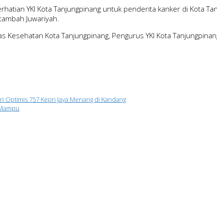
 perhatian YKI Kota Tanjungpinang untuk penderita kanker di Kota
 tambah Juwariyah.
inas Kesehatan Kota Tanjungpinang, Pengurus YKI Kota Tanjungpinan
ri Optimis 757 Kepri Jaya Menang di Kandang
g Mampu