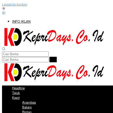
Lewati ke konten
INFO IKLAN
Headline
Tajuk
Kepri
Anambas
Batam
Bintan