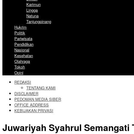
Karimun
Lingga
Natuna
Tanjungpinang
Hukrim
Politik
Pariwisata
Pendidikan
Nasional
Kesehatan
Olahraga
Tokoh
Opini
REDAKSI
TENTANG KAMI
DISCLAIMER
PEDOMAN MEDIA SIBER
OFFICE ADDRESS
KEBIJAKAN PRIVASI
Juwariyah Syahrul Semangati 