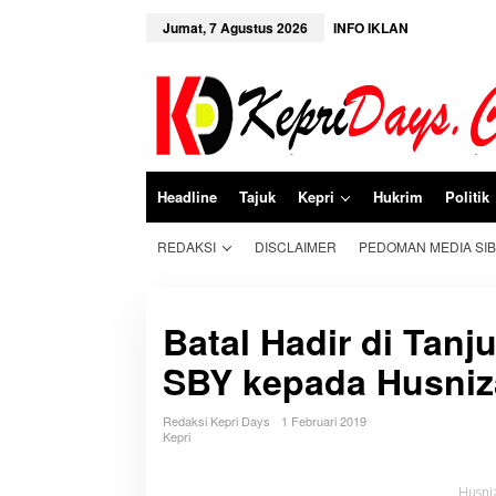
L
e
Jumat, 7 Agustus 2026
INFO IKLAN
w
a
t
i
k
e
k
o
n
Headline
Tajuk
Kepri
Hukrim
Politik
t
e
n
REDAKSI
DISCLAIMER
PEDOMAN MEDIA SI
Batal Hadir di Tanj
SBY kepada Husniz
Redaksi Kepri Days
1 Februari 2019
Kepri
Husni