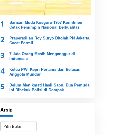
1
Barisan Muda Kosgoro 1957 Komitmen
Cetak Pemimpin Nasional Berkualitas
2
Praperadilan Roy Suryo Ditolak PN Jakarta,
Cacat Formil
3
7 Juta Orang Masih Menganggur di
Indonesia
4
Ketua PWI Kepri Pertama dan Belasan
Anggota Mundur
5
Belum Menikmati Hasil Sabu, Dua Pemuda
Ini Dibekuk Polisi di Dompak
Tanjungpinang
Arsip
A
r
s