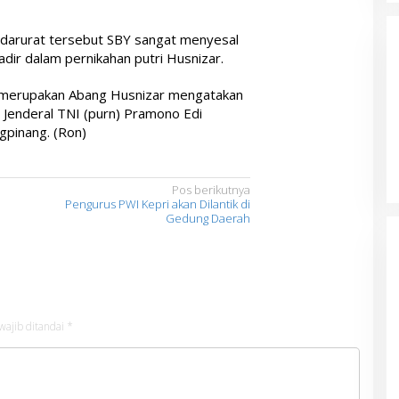
 darurat tersebut SBY sangat menyesal
hadir dalam pernikahan putri Husnizar.
 merupakan Abang Husnizar mengatakan
 Jenderal TNI (purn) Pramono Edi
gpinang. (Ron)
Pos berikutnya
Pengurus PWI Kepri akan Dilantik di
Gedung Daerah
wajib ditandai
*