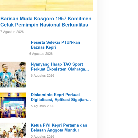
Barisan Muda Kosgoro 1957 Komitmen
Cetak Pemimpin Nasional Berkualitas
7 Agustus 2026
Peserta Seleksi PTUN-kan
Baznas Kepri
6 Agustus 2026
Nyanyang Harap TAO Sport
Perkuat Ekosistem Olahraga
Padel di Kota Batam
6 Agustus 2026
Diskominfo Kepri Perkuat
Digitalisasi, Aplikasi Sigajian
Sudah Terintegrasi TTE
5 Agustus 2026
Ketua PWI Kepri Pertama dan
Belasan Anggota Mundur
5 Agustus 2026