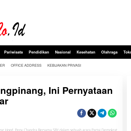
Pariwisata
Pendidikan
Nasional
Kesehatan
Olahraga
Tok
BER
OFFICE ADDRESS
KEBIJAKAN PRIVASI
ungpinang, Ini Pernyataan
ar
zar Hood, Pepy Chandra Bersama SBY dalam sebuah acara Partai Demokrat.