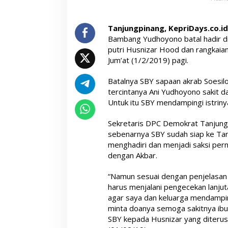
Tanjungpinang, KepriDays.co.id
Bambang Yudhoyono batal hadir di 
putri Husnizar Hood dan rangkaian
Jum’at (1/2/2019) pagi.
Batalnya SBY sapaan akrab Soesil
tercintanya Ani Yudhoyono sakit d
Untuk itu SBY mendampingi istriny
Sekretaris DPC Demokrat Tanjung
sebenarnya SBY sudah siap ke Ta
menghadiri dan menjadi saksi pern
dengan Akbar.
“Namun sesuai dengan penjelasan t
harus menjalani pengecekan lanjut
agar saya dan keluarga mendampin
minta doanya semoga sakitnya ibu A
SBY kepada Husnizar yang diterus