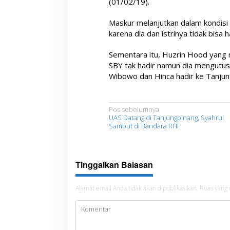
(01/02/19).
Maskur melanjutkan dalam kondisi
karena dia dan istrinya tidak bisa 
Sementara itu, Huzrin Hood yang
SBY tak hadir namun dia mengutus
Wibowo dan Hinca hadir ke Tanjun
N
Pos sebelumnya
UAS Datang di Tanjungpinang, Syahrul
a
Sambut di Bandara RHF
v
i
Tinggalkan Balasan
g
a
Alamat email Anda tidak akan dipublikasikan.
Ruas yang 
s
i
p