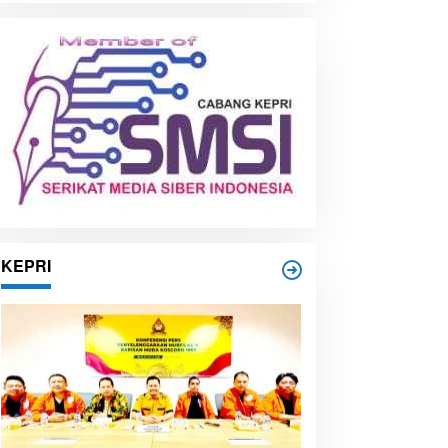
i
p
KEPRI