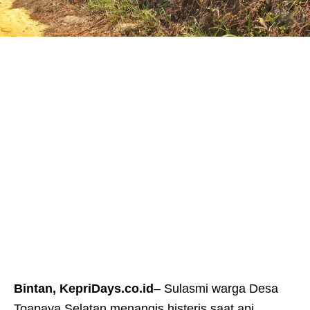
Bintan, KepriDays.co.id
– Sulasmi warga Desa
Toapaya Selatan menangis histeris saat api