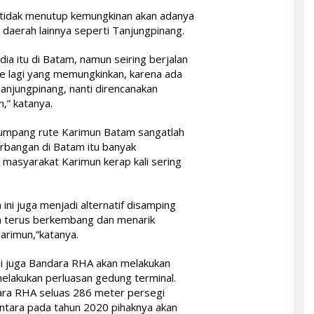
tidak menutup kemungkinan akan adanya
aerah lainnya seperti Tanjungpinang.
ia itu di Batam, namun seiring berjalan
ute lagi yang memungkinkan, karena ada
anjungpinang, nanti direncanakan
n,” katanya.
numpang rute Karimun Batam sangatlah
erbangan di Batam itu banyak
 masyarakat Karimun kerap kali sering
ni juga menjadi alternatif disamping
an terus berkembang dan menarik
arimun,”katanya.
ni juga Bandara RHA akan melakukan
akukan perluasan gedung terminal.
dara RHA seluas 286 meter persegi
ntara pada tahun 2020 pihaknya akan