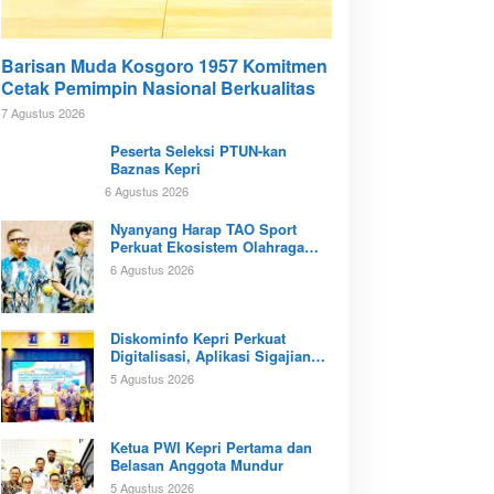
Barisan Muda Kosgoro 1957 Komitmen
Cetak Pemimpin Nasional Berkualitas
7 Agustus 2026
Peserta Seleksi PTUN-kan
Baznas Kepri
6 Agustus 2026
Nyanyang Harap TAO Sport
Perkuat Ekosistem Olahraga
Padel di Kota Batam
6 Agustus 2026
Diskominfo Kepri Perkuat
Digitalisasi, Aplikasi Sigajian
Sudah Terintegrasi TTE
5 Agustus 2026
Ketua PWI Kepri Pertama dan
Belasan Anggota Mundur
5 Agustus 2026