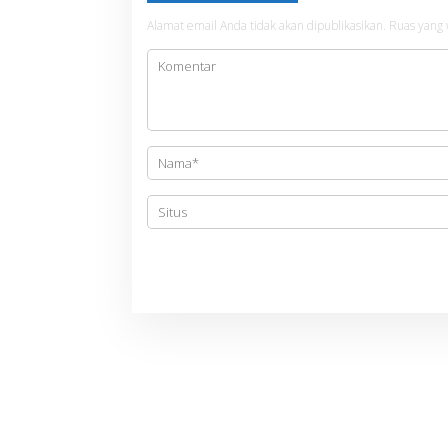
a
s
Alamat email Anda tidak akan dipublikasikan.
Ruas yang 
i
p
o
s