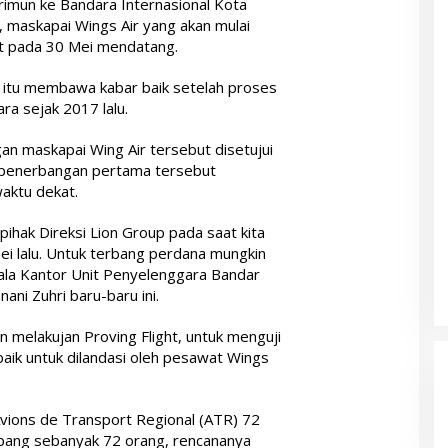
rimun ke Bandara Internasional Kota
 maskapai Wings Air yang akan mulai
t pada 30 Mei mendatang.
 itu membawa kabar baik setelah proses
ra sejak 2017 lalu.
n maskapai Wing Air tersebut disetujui
uk penerbangan pertama tersebut
aktu dekat.
pihak Direksi Lion Group pada saat kita
i lalu. Untuk terbang perdana mungkin
pala Kantor Unit Penyelenggara Bandar
ani Zuhri baru-baru ini.
n melakujan Proving Flight, untuk menguji
aik untuk dilandasi oleh pesawat Wings
Avions de Transport Regional (ATR) 72
pang sebanyak 72 orang, rencananya