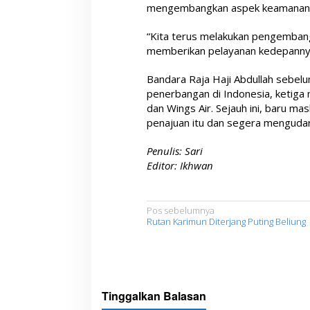
mengembangkan aspek keamanan 
“Kita terus melakukan pengembanga
memberikan pelayanan kedepannya
Bandara Raja Haji Abdullah sebelu
penerbangan di Indonesia, ketiga ma
dan Wings Air. Sejauh ini, baru ma
penajuan itu dan segera mengudar
Penulis: Sari
Editor: Ikhwan
N
Pos sebelumnya
Rutan Karimun Diterjang Puting Beliung
a
v
i
g
Tinggalkan Balasan