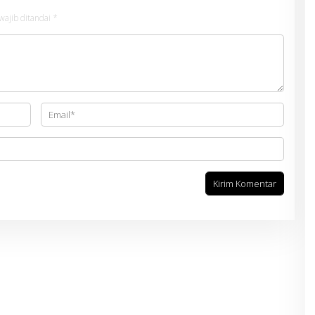
wajib ditandai
*