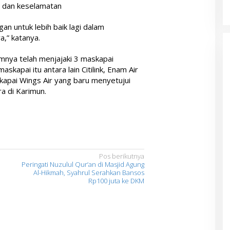
dan keselamatan
n untuk lebih baik lagi dalam
,” katanya.
mnya telah menjajaki 3 maskapai
skapai itu antara lain Citilink, Enam Air
skapai Wings Air yang baru menyetujui
a di Karimun.
Pos berikutnya
Peringati Nuzulul Qur’an di Masjid Agung
Al-Hikmah, Syahrul Serahkan Bansos
Rp100 juta ke DKM