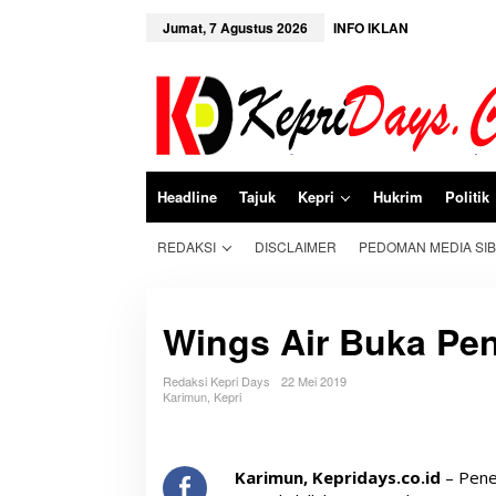
L
e
Jumat, 7 Agustus 2026
INFO IKLAN
w
a
t
i
k
e
k
o
n
Headline
Tajuk
Kepri
Hukrim
Politik
t
e
n
REDAKSI
DISCLAIMER
PEDOMAN MEDIA SI
Wings Air Buka Pe
Redaksi Kepri Days
22 Mei 2019
Karimun
,
Kepri
Karimun, Kepridays.co.id
– Pene