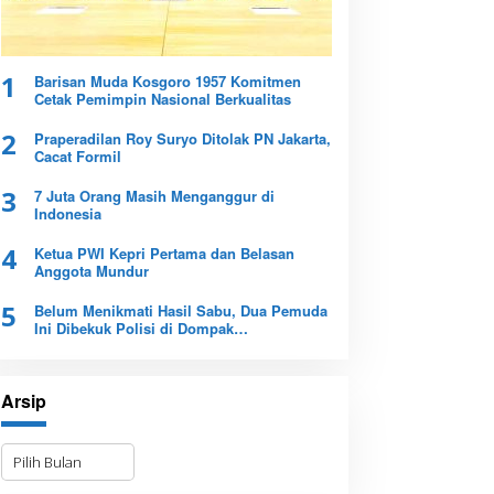
1
Barisan Muda Kosgoro 1957 Komitmen
Cetak Pemimpin Nasional Berkualitas
2
Praperadilan Roy Suryo Ditolak PN Jakarta,
Cacat Formil
3
7 Juta Orang Masih Menganggur di
Indonesia
4
Ketua PWI Kepri Pertama dan Belasan
Anggota Mundur
5
Belum Menikmati Hasil Sabu, Dua Pemuda
Ini Dibekuk Polisi di Dompak
Tanjungpinang
Arsip
A
r
s