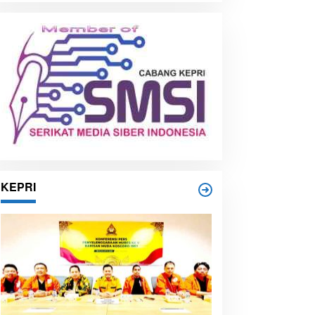
i
p
KEPRI