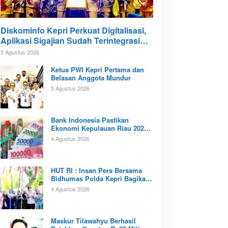
Diskominfo Kepri Perkuat Digitalisasi,
Aplikasi Sigajian Sudah Terintegrasi
TTE
5 Agustus 2026
Ketua PWI Kepri Pertama dan
Belasan Anggota Mundur
5 Agustus 2026
Bank Indonesia Pastikan
Ekonomi Kepulauan Riau 2026
Tunjukan Kinerja Positif
4 Agustus 2026
‎HUT RI : Insan Pers Bersama
Bidhumas Polda Kepri Bagikan
Ratusan Bendera Merah Putih
4 Agustus 2026
Maskur Tilawahyu Berhasil