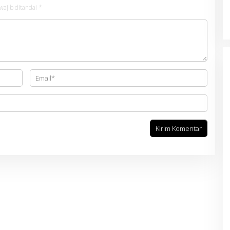
wajib ditandai
*