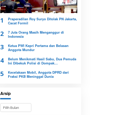
1
Praperadilan Roy Suryo Ditolak PN Jakarta,
Cacat Formil
2
7 Juta Orang Masih Menganggur di
Indonesia
3
Ketua PWI Kepri Pertama dan Belasan
Anggota Mundur
4
Belum Menikmati Hasil Sabu, Dua Pemuda
Ini Dibekuk Polisi di Dompak
Tanjungpinang
5
Kecelakaan Mobil, Anggota DPRD dari
Fraksi PKB Meninggal Dunia
Arsip
A
r
s