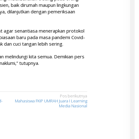
sien, baik dirumah maupun lingkungan
nya, dilanjutkan dengan pemeriksaan
 agar senantiasa menerapkan protokol
biasaan baru pada masa pandemi Covid-
 dan cuci tangan lebih sering.
 melindungi kita semua. Demikian pers
imaklumi,” tutupnya.
Pos berikutnya
d-
Mahasiswa FKIP UMRAH Juara I Learning
Media Nasional