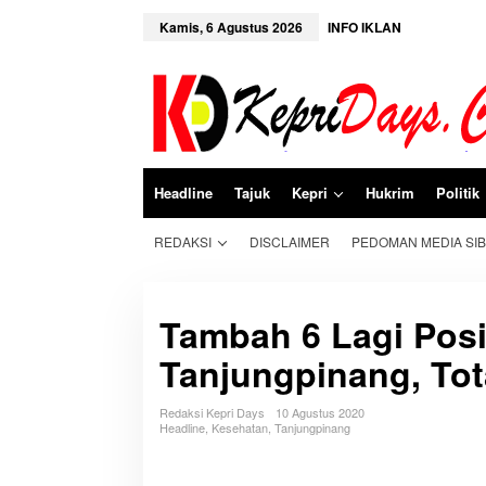
L
e
Kamis, 6 Agustus 2026
INFO IKLAN
w
a
t
i
k
e
k
o
n
Headline
Tajuk
Kepri
Hukrim
Politik
t
e
n
REDAKSI
DISCLAIMER
PEDOMAN MEDIA SI
Tambah 6 Lagi Posit
Tanjungpinang, Tot
Redaksi Kepri Days
10 Agustus 2020
Headline
,
Kesehatan
,
Tanjungpinang