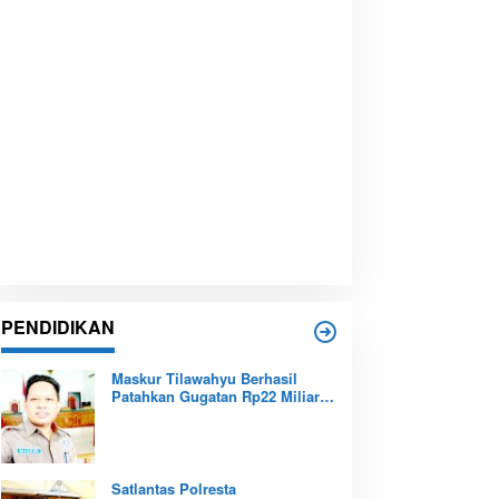
PENDIDIKAN
Maskur Tilawahyu Berhasil
Patahkan Gugatan Rp22 Miliar,
Amankan Aset Pendidikan
Pemprov Kepri
Satlantas Polresta