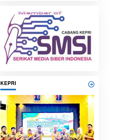
i
p
KEPRI