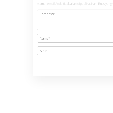
a
Alamat email Anda tidak akan dipublikasikan.
Ruas yang 
s
i
p
o
s