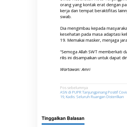
orang yang kontak erat dengan pa
kerja dan tempat beraktifitas lain
swab.
Dia mengimbau kepada masyarakat
kesehatan pada masa adaptasi ke
19. Memakai masker, menjaga jarak
“Semoga Allah SWT memberkati dan
rilis ini disampaikan untuk dapat d
Wartawan: Amri
N
Pos sebelumnya
ASN di PUPR Tanjungpinang Positif Covi
a
19, Kadis: Seluruh Ruangan Disterilkan
v
i
Tinggalkan Balasan
g