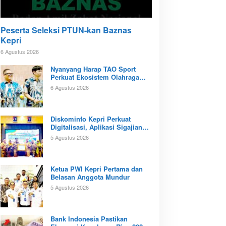
Peserta Seleksi PTUN-kan Baznas
Kepri
6 Agustus 2026
Nyanyang Harap TAO Sport
Perkuat Ekosistem Olahraga
Padel di Kota Batam
6 Agustus 2026
Diskominfo Kepri Perkuat
Digitalisasi, Aplikasi Sigajian
Sudah Terintegrasi TTE
5 Agustus 2026
Ketua PWI Kepri Pertama dan
Belasan Anggota Mundur
5 Agustus 2026
Bank Indonesia Pastikan