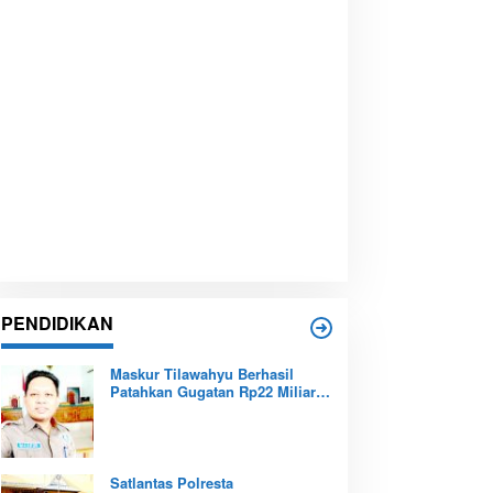
PENDIDIKAN
Maskur Tilawahyu Berhasil
Patahkan Gugatan Rp22 Miliar,
Amankan Aset Pendidikan
Pemprov Kepri
Satlantas Polresta