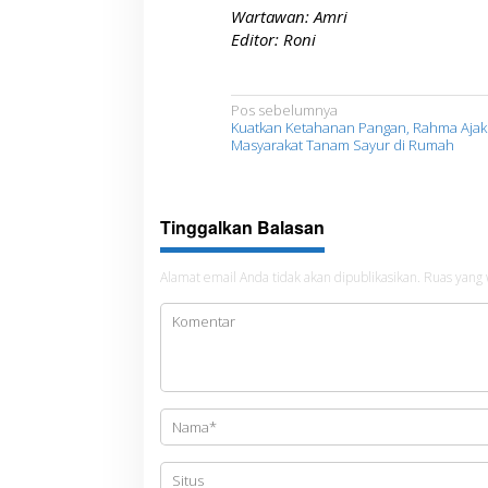
Wartawan: Amri
Editor: Roni
N
Pos sebelumnya
Kuatkan Ketahanan Pangan, Rahma Ajak
a
Masyarakat Tanam Sayur di Rumah
v
i
Tinggalkan Balasan
g
a
Alamat email Anda tidak akan dipublikasikan.
Ruas yang 
s
i
p
o
s