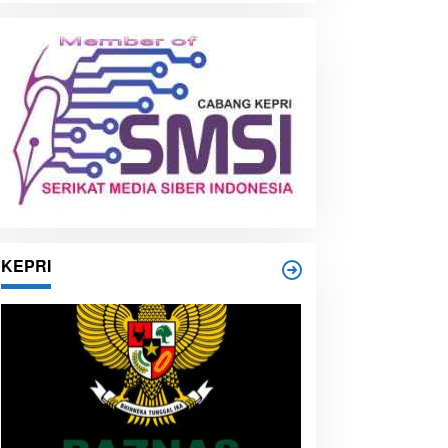
i
p
KEPRI