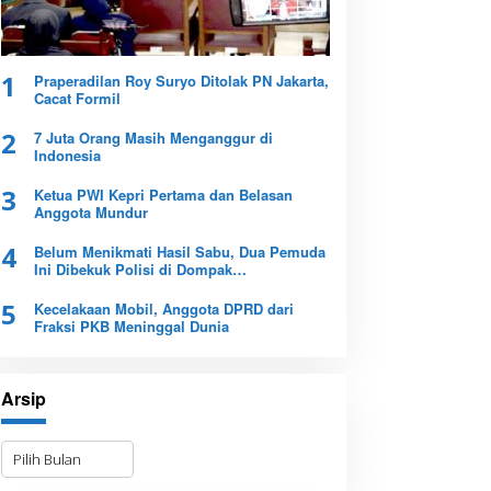
1
Praperadilan Roy Suryo Ditolak PN Jakarta,
Cacat Formil
2
7 Juta Orang Masih Menganggur di
Indonesia
3
Ketua PWI Kepri Pertama dan Belasan
Anggota Mundur
4
Belum Menikmati Hasil Sabu, Dua Pemuda
Ini Dibekuk Polisi di Dompak
Tanjungpinang
5
Kecelakaan Mobil, Anggota DPRD dari
Fraksi PKB Meninggal Dunia
Arsip
A
r
s