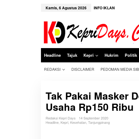
L
e
Kamis, 6 Agustus 2026
INFO IKLAN
w
a
t
i
k
e
k
o
n
Headline
Tajuk
Kepri
Hukrim
Politik
t
e
n
REDAKSI
DISCLAIMER
PEDOMAN MEDIA SI
Tak Pakai Masker 
Usaha Rp150 Ribu
Redaksi Kepri Days
14 September 2020
Headline
,
Kepri
,
Kesehatan
,
Tanjungpinang