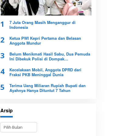
1
7 Juta Orang Masih Menganggur di
Indonesia
2
Ketua PWI Kepri Pertama dan Belasan
Anggota Mundur
3
Belum Menikmati Hasil Sabu, Dua Pemuda
Ini Dibekuk Polisi di Dompak
Tanjungpinang
4
Kecelakaan Mobil, Anggota DPRD dari
Fraksi PKB Meninggal Dunia
5
Terima Uang Miliaran Rupiah Bupati dan
Ayahnya Hanya Dituntut 7 Tahun
Arsip
A
r
s