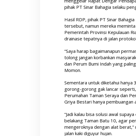
menggelar Rapat Dengar Pendapat 
pihak PT Sinar Bahagia selaku pe
Hasil RDP, pihak PT Sinar Bahagia
tersebut, namun mereka meminta
Pemerintah Provinsi Kepulauan Ria
drainase tepatnya di jalan protok
“Saya harap bagaimanapun permasa
tolong jangan korbankan masyara
dan Perum Bumi Indah yang paling 
Momon.
Sementara untuk diketahui hanya 
gorong-gorong gak lancar sepert
Perumahan Taman Seraya dan Per
Griya Bestari hanya pembuangan a
“Jadi kalau bisa solusi awal supaya
belakang Taman Batu 10, agar pe
mengeroknya dengan alat berat,” 
jalan kaki diguyur hujan.