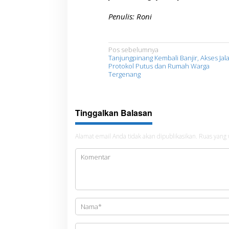
Penulis: Roni
N
Pos sebelumnya
Tanjungpinang Kembali Banjir, Akses Jal
a
Protokol Putus dan Rumah Warga
Tergenang
v
i
g
Tinggalkan Balasan
a
s
Alamat email Anda tidak akan dipublikasikan.
Ruas yang 
i
p
o
s