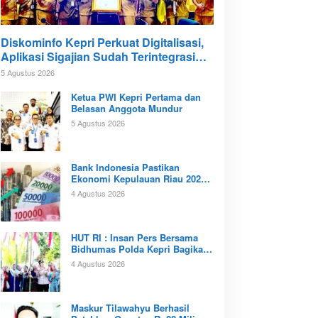
Diskominfo Kepri Perkuat Digitalisasi,
Aplikasi Sigajian Sudah Terintegrasi
TTE
5 Agustus 2026
Ketua PWI Kepri Pertama dan
Belasan Anggota Mundur
5 Agustus 2026
Bank Indonesia Pastikan
Ekonomi Kepulauan Riau 2026
Tunjukan Kinerja Positif
4 Agustus 2026
‎HUT RI : Insan Pers Bersama
Bidhumas Polda Kepri Bagikan
Ratusan Bendera Merah Putih
4 Agustus 2026
Maskur Tilawahyu Berhasil