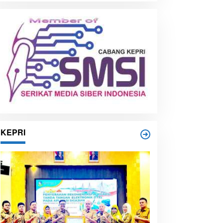
i
p
KEPRI