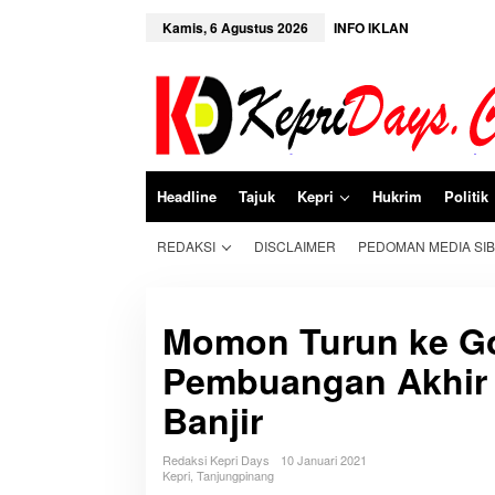
L
e
Kamis, 6 Agustus 2026
INFO IKLAN
w
a
t
i
k
e
k
o
n
Headline
Tajuk
Kepri
Hukrim
Politik
t
e
n
REDAKSI
DISCLAIMER
PEDOMAN MEDIA SI
Momon Turun ke G
Pembuangan Akhir
Banjir
Redaksi Kepri Days
10 Januari 2021
Kepri
,
Tanjungpinang