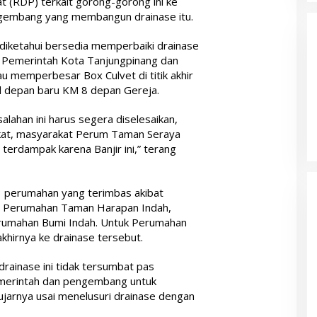
(RDP) terkait gorong-gorong ini ke
ngembang yang membangun drainase itu.
 diketahui bersedia memperbaiki drainase
 Pemerintah Kota Tanjungpinang dan
u memperbesar Box Culvet di titik akhir
ol depan baru KM 8 depan Gereja.
lahan ini harus segera diselesaikan,
kat, masyarakat Perum Taman Seraya
terdampak karena Banjir ini,” terang
3 perumahan yang terimbas akibat
i, Perumahan Taman Harapan Indah,
umahan Bumi Indah. Untuk Perumahan
khirnya ke drainase tersebut.
 drainase ini tidak tersumbat pas
merintah dan pengembang untuk
ujarnya usai menelusuri drainase dengan