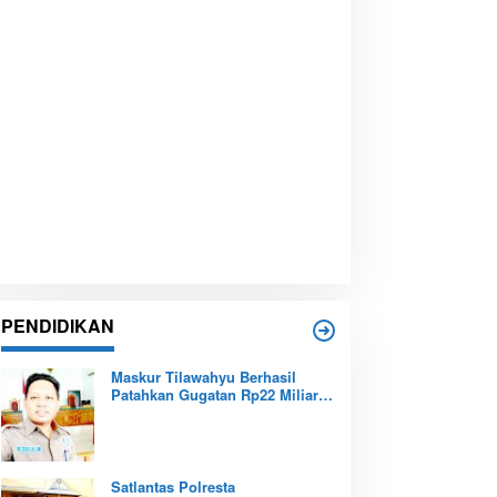
PENDIDIKAN
Maskur Tilawahyu Berhasil
Patahkan Gugatan Rp22 Miliar,
Amankan Aset Pendidikan
Pemprov Kepri
Satlantas Polresta