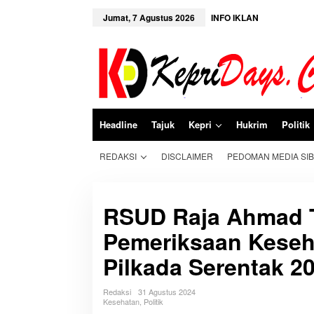
L
e
Jumat, 7 Agustus 2026
INFO IKLAN
w
a
t
i
k
e
k
o
n
Headline
Tajuk
Kepri
Hukrim
Politik
t
e
n
REDAKSI
DISCLAIMER
PEDOMAN MEDIA SI
RSUD Raja Ahmad T
Pemeriksaan Keseh
Pilkada Serentak 2
Redaksi
31 Agustus 2024
Kesehatan
,
Politik