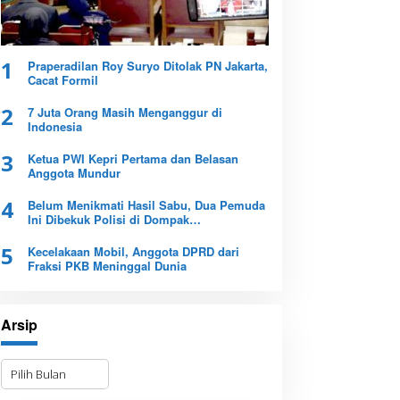
1
Praperadilan Roy Suryo Ditolak PN Jakarta,
Cacat Formil
2
7 Juta Orang Masih Menganggur di
Indonesia
3
Ketua PWI Kepri Pertama dan Belasan
Anggota Mundur
4
Belum Menikmati Hasil Sabu, Dua Pemuda
Ini Dibekuk Polisi di Dompak
Tanjungpinang
5
Kecelakaan Mobil, Anggota DPRD dari
Fraksi PKB Meninggal Dunia
Arsip
A
r
s