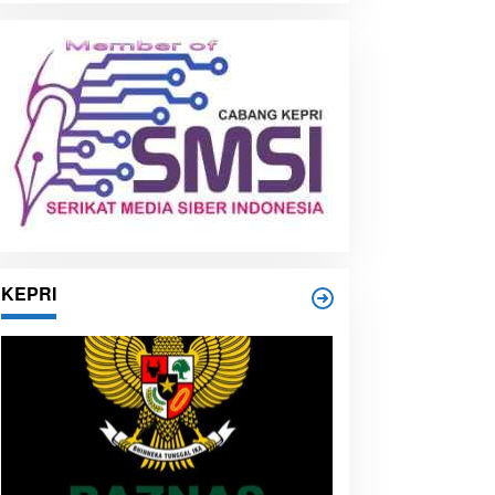
i
p
KEPRI