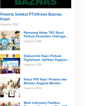
Peserta Seleksi PTUN-kan Baznas
Kepri
6 Agustus 2026
Nyanyang Harap TAO Sport
Perkuat Ekosistem Olahraga
Padel di Kota Batam
6 Agustus 2026
Diskominfo Kepri Perkuat
Digitalisasi, Aplikasi Sigajian
Sudah Terintegrasi TTE
5 Agustus 2026
Ketua PWI Kepri Pertama dan
Belasan Anggota Mundur
5 Agustus 2026
Bank Indonesia Pastikan