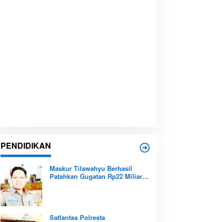
PENDIDIKAN
Maskur Tilawahyu Berhasil
Patahkan Gugatan Rp22 Miliar,
Amankan Aset Pendidikan
Pemprov Kepri
Satlantas Polresta