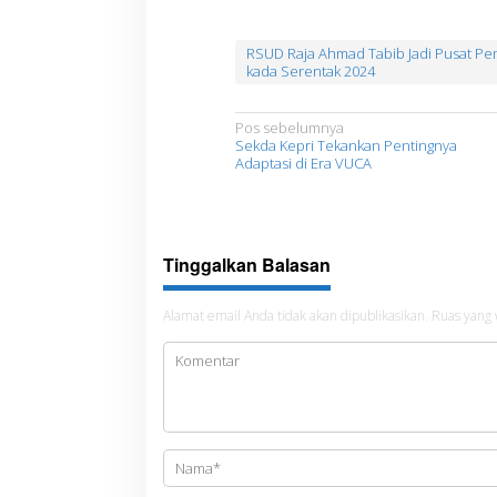
RSUD Raja Ahmad Tabib Jadi Pusat Pe
kada Serentak 2024
N
Pos sebelumnya
Sekda Kepri Tekankan Pentingnya
a
Adaptasi di Era VUCA
v
i
g
Tinggalkan Balasan
a
s
Alamat email Anda tidak akan dipublikasikan.
Ruas yang 
i
p
o
s