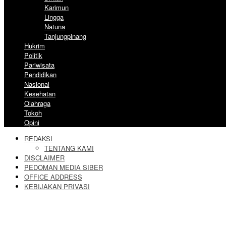
Karimun
Lingga
Natuna
Tanjungpinang
Hukrim
Politik
Pariwisata
Pendidikan
Nasional
Kesehatan
Olahraga
Tokoh
Opini
REDAKSI
TENTANG KAMI
DISCLAIMER
PEDOMAN MEDIA SIBER
OFFICE ADDRESS
KEBIJAKAN PRIVASI