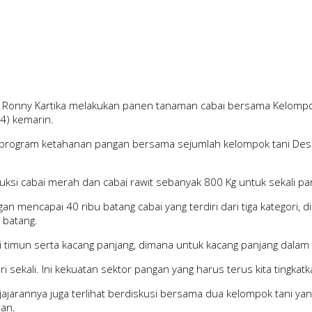
 Ronny Kartika melakukan panen tanaman cabai bersama Kelompok
4) kemarin.
 program ketahanan pangan bersama sejumlah kelompok tani Desa
ksi cabai merah dan cabai rawit sebanyak 800 Kg untuk sekali pa
an mencapai 40 ribu batang cabai yang terdiri dari tiga kategori, 
 batang.
timun serta kacang panjang, dimana untuk kacang panjang dalam 
sekali. Ini kekuatan sektor pangan yang harus terus kita tingkatk
jarannya juga terlihat berdiskusi bersama dua kelompok tani ya
an.