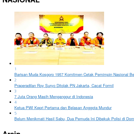
1
Barisan Muda Kosgoro 1957 Komitmen Cetak Pemimpin Nasional Ber
2
Praperadilan Roy Suryo Ditolak PN Jakarta, Cacat Formil
3
7 Juta Orang Masih Menganggur di Indonesia
4
Ketua PWI Kepri Pertama dan Belasan Anggota Mundur
5
Belum Menikmati Hasil Sabu, Dua Pemuda Ini Dibekuk Polisi di Do
Arsip