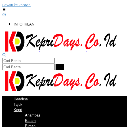
Lewati ke konten
INFO IKLAN
Headline
Tajuk
Kepri
Anambas
Batam
Bintan