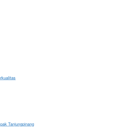
kualitas
mpak Tanjungpinang