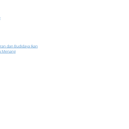
g
uran dan Budidaya Ikan
yu Menang