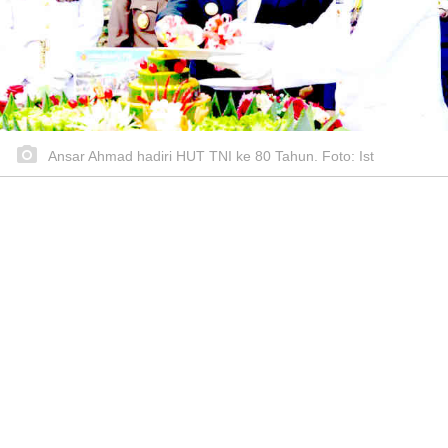
Ansar Ahmad hadiri HUT TNI ke 80 Tahun. Foto: Ist