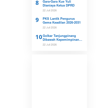
8
Gara-Gara Kue Yuli
Dianiaya Ketua DPRD
22 Juli 2026
9
PKS Lantik Pengurus
Gema Keadilan 2026-2031
22 Juli 2026
10
Golkar Tanjungpinang
Dibawah Kepemimpinan
Fathir Bergerak
22 Juli 2026
Menangkan Pemilu 2029