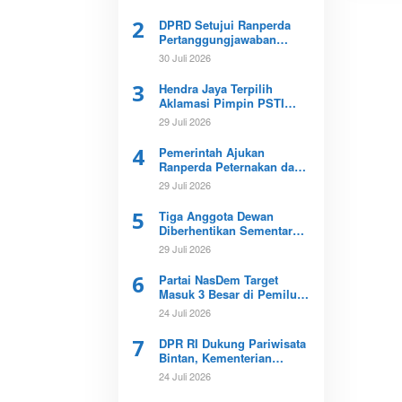
2
DPRD Setujui Ranperda
Pertanggungjawaban
APBD Kepri 2025
30 Juli 2026
3
Hendra Jaya Terpilih
Aklamasi Pimpin PSTI
Kota Tanjungpinang
29 Juli 2026
4
Pemerintah Ajukan
Ranperda Peternakan dan
Kesehatan Hewan ke DPRD
29 Juli 2026
Kepri
5
Tiga Anggota Dewan
Diberhentikan Sementara
Buntut Kematian Dokter
29 Juli 2026
Icha
6
Partai NasDem Target
Masuk 3 Besar di Pemilu
2029
24 Juli 2026
7
DPR RI Dukung Pariwisata
Bintan, Kementerian
Imigrasi Diminta Tinjau
24 Juli 2026
Ulang Bebas Visa