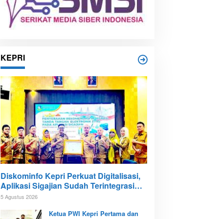
KEPRI
Diskominfo Kepri Perkuat Digitalisasi,
Aplikasi Sigajian Sudah Terintegrasi
TTE
5 Agustus 2026
Ketua PWI Kepri Pertama dan