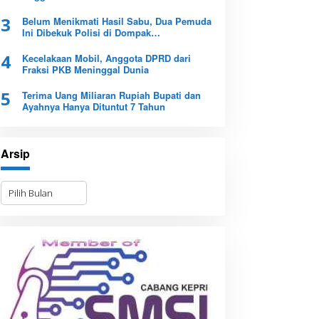
3
Belum Menikmati Hasil Sabu, Dua Pemuda
Ini Dibekuk Polisi di Dompak
Tanjungpinang
4
Kecelakaan Mobil, Anggota DPRD dari
Fraksi PKB Meninggal Dunia
5
Terima Uang Miliaran Rupiah Bupati dan
Ayahnya Hanya Dituntut 7 Tahun
Arsip
A
r
s
i
p