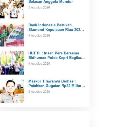
Belasan Anggota Mundur
5 Agustus 2026
Bank Indonesia Pastikan
Ekonomi Kepulauan Riau 2026
Tunjukan Kinerja Positif
4 Agustus 2026
‎HUT RI : Insan Pers Bersama
Bidhumas Polda Kepri Bagikan
Ratusan Bendera Merah Putih
4 Agustus 2026
Maskur Tilawahyu Berhasil
Patahkan Gugatan Rp22 Miliar,
Amankan Aset Pendidikan
3 Agustus 2026
Pemprov Kepri