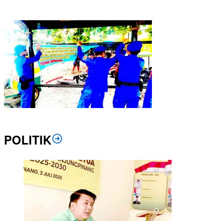
Polresta Tanjungpinang Panen Raya Jagung Bukti Dukung Swasembada Pa
Spanduk Himbauan Kebersihan dan Ajak Masyarakat Jaga Kelestarian Ter
POLITIK