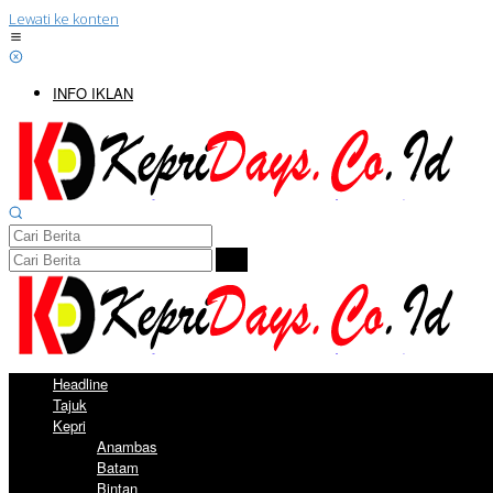
Lewati ke konten
INFO IKLAN
Headline
Tajuk
Kepri
Anambas
Batam
Bintan