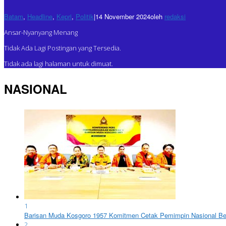
Batam
,
Headline
,
Kepri
,
Politik
|
14 November 2024
oleh
redaksi
Ansar-Nyanyang Menang
Tidak Ada Lagi Postingan yang Tersedia.
Tidak ada lagi halaman untuk dimuat.
NASIONAL
1
Barisan Muda Kosgoro 1957 Komitmen Cetak Pemimpin Nasional Ber
2