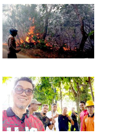
Kebakaran Lahan Kampung Bugis, Damkar dan Polisi Bergerak Cepat
Kodim 0315/Tanjungpinang Hijaukan Pesisir Teluk Diraja
Warga Tanjungpinang Diminta Waspada Penipuan Pungutan Retribusi Samp