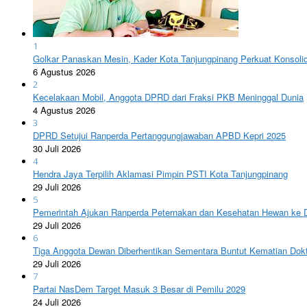
1
Golkar Panaskan Mesin, Kader Kota Tanjungpinang Perkuat Konsoli
6 Agustus 2026
2
Kecelakaan Mobil, Anggota DPRD dari Fraksi PKB Meninggal Dunia
4 Agustus 2026
3
DPRD Setujui Ranperda Pertanggungjawaban APBD Kepri 2025
30 Juli 2026
4
Hendra Jaya Terpilih Aklamasi Pimpin PSTI Kota Tanjungpinang
29 Juli 2026
5
Pemerintah Ajukan Ranperda Peternakan dan Kesehatan Hewan ke 
29 Juli 2026
6
Tiga Anggota Dewan Diberhentikan Sementara Buntut Kematian Dokt
29 Juli 2026
7
Partai NasDem Target Masuk 3 Besar di Pemilu 2029
24 Juli 2026