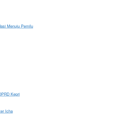
dasi Menuju Pemilu
DPRD Kepri
er Icha