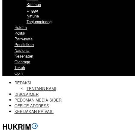
Karimun
Lingga
Natuna
Tanjungpinang
Hukrim
Politik
Pariwisata
Pendidikan
Nasional
Kesehatan
Olahraga
Tokoh
Opini
REDAKSI
TENTANG KAMI
DISCLAIMER
PEDOMAN MEDIA SIBER
OFFICE ADDRESS
KEBIJAKAN PRIVASI
HUKRIM