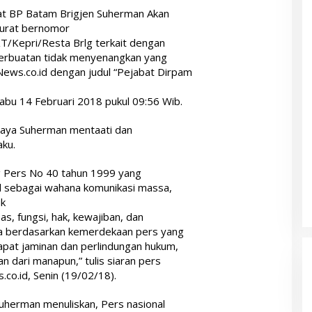
t BP Batam Brigjen Suherman Akan
surat bernomor
/Kepri/Resta Brlg terkait dengan
erbuatan tidak menyenangkan yang
ews.co.id dengan judul “Pejabat Dirpam
bu 14 Februari 2018 pukul 09:56 Wib.
upaya Suherman mentaati dan
ku.
Pers No 40 tahun 1999 yang
 sebagai wahana komunikasi massa,
uk
s, fungsi, hak, kewajiban, dan
a berdasarkan kemerdekaan pers yang
apat jaminan dan perlindungan hukum,
n dari manapun,” tulis siaran pers
co.id, Senin (19/02/18).
uherman menuliskan, Pers nasional