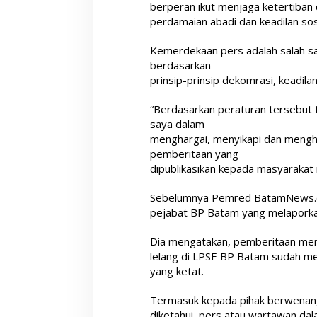
berperan ikut menjaga ketertiban
perdamaian abadi dan keadilan sosi
Kemerdekaan pers adalah salah sa
berdasarkan
prinsip-prinsip dekomrasi, keadil
“Berdasarkan peraturan tersebut 
saya dalam
menghargai, menyikapi dan mengh
pemberitaan yang
dipublikasikan kepada masyarakat 
Sebelumnya Pemred BatamNews.co
pejabat BP Batam yang melaporkan
Dia mengatakan, pemberitaan me
lelang di LPSE BP Batam sudah mela
yang ketat.
Termasuk kepada pihak berwenang 
diketahui, pers atau wartawan dal