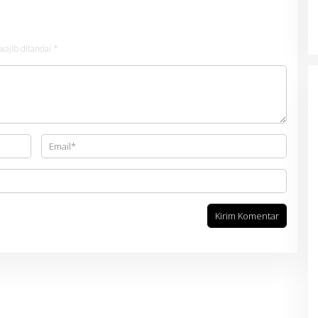
wajib ditandai
*