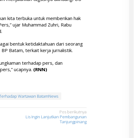
an kita terbuka untuk memberikan hak
Pers,” ujar Muhammad Zuhri, Rabu
.
agai bentuk ketidaktahuan dari seorang
P Batam, terkait kerja jurnalistik.
bungkaman terhadap pers, dan
pers,” ucapnya.
(RNN)
i Terhadap Wartawan BatamNews
Pos berikutnya
Lis Ingin Lanjutkan Pembangunan
Tanjungpinang