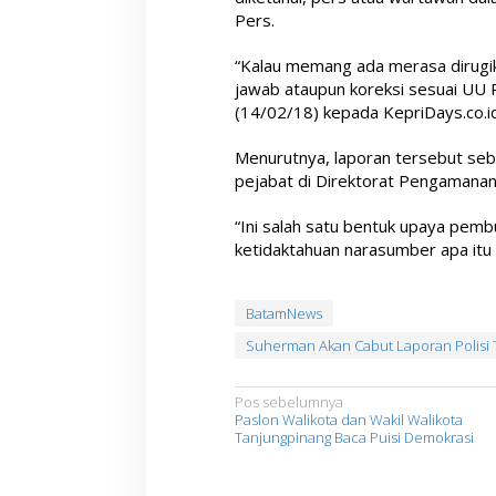
Pers.
“Kalau memang ada merasa dirugik
jawab ataupun koreksi sesuai UU 
(14/02/18) kepada KepriDays.co.id
Menurutnya, laporan tersebut seb
pejabat di Direktorat Pengamanan B
“Ini salah satu bentuk upaya pem
ketidaktahuan narasumber apa itu 
BatamNews
Suherman Akan Cabut Laporan Polis
N
Pos sebelumnya
Paslon Walikota dan Wakil Walikota
a
Tanjungpinang Baca Puisi Demokrasi
v