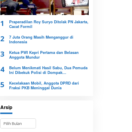
1
Praperadilan Roy Suryo Ditolak PN Jakarta,
Cacat Formil
2
7 Juta Orang Masih Menganggur di
Indonesia
3
Ketua PWI Kepri Pertama dan Belasan
Anggota Mundur
4
Belum Menikmati Hasil Sabu, Dua Pemuda
Ini Dibekuk Polisi di Dompak
Tanjungpinang
5
Kecelakaan Mobil, Anggota DPRD dari
Fraksi PKB Meninggal Dunia
Arsip
A
r
s