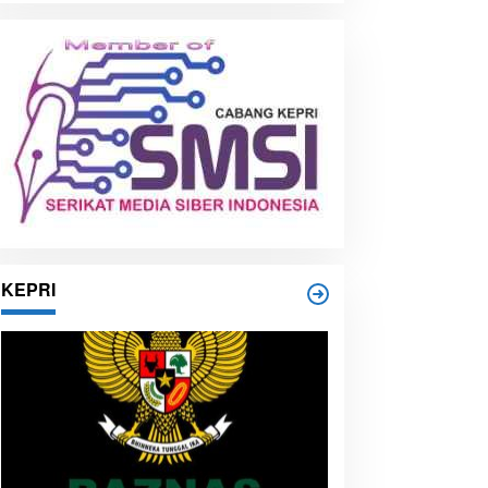
i
p
KEPRI