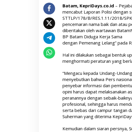
Batam, KepriDays.co.id
– Pejaba
mencabut Laporan Polisi dengan 
STTLP/178/B/RES.1.11/2018/SPKT
pencemaran nama baik dan atau p
diberitakan oleh wartawan BatamN
BP Batam Diduga Kerja Sama
dengan Pemenang Lelang” pada Ra
Hal ini dilakukan sebagai bentuk 
menghormati peraturan yang berla
“Mengacu kepada Undang-Undang 
menyebutkan bahwa Pers nasional
penyebar informasi dan pembent
opini harus dapat melaksanakan asa
peranannya dengan sebaik-baikny
profesional, sehingga harus mend
serta bebas dari campur tangan da
Suherman yang diterima KepriDays.
Kemudian dalam siaran persnya, S