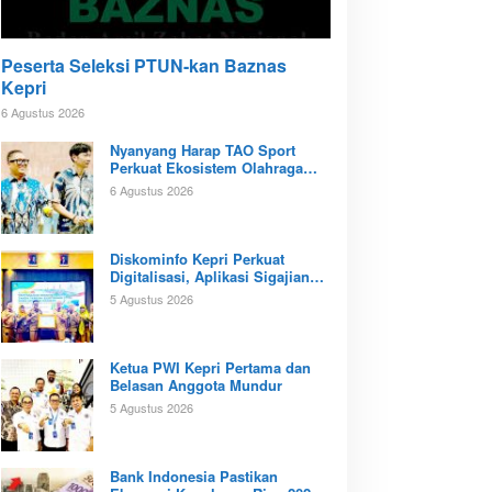
Peserta Seleksi PTUN-kan Baznas
Kepri
6 Agustus 2026
Nyanyang Harap TAO Sport
Perkuat Ekosistem Olahraga
Padel di Kota Batam
6 Agustus 2026
Diskominfo Kepri Perkuat
Digitalisasi, Aplikasi Sigajian
Sudah Terintegrasi TTE
5 Agustus 2026
Ketua PWI Kepri Pertama dan
Belasan Anggota Mundur
5 Agustus 2026
Bank Indonesia Pastikan