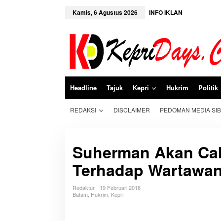
L
e
Kamis, 6 Agustus 2026
INFO IKLAN
w
a
t
i
k
e
k
o
n
Headline
Tajuk
Kepri
Hukrim
Politik
t
e
n
REDAKSI
DISCLAIMER
PEDOMAN MEDIA SI
Suherman Akan Cab
Terhadap Wartawa
Redaktur
19 Februari 2018
Batam
,
Hukrim
,
Kepri