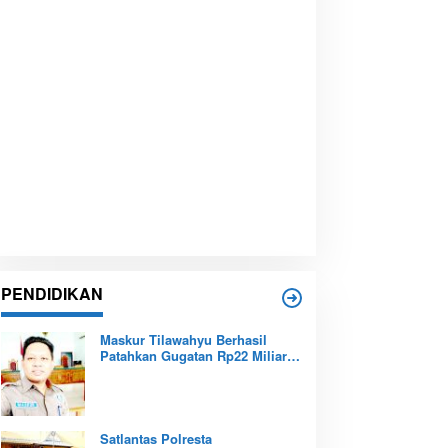
PENDIDIKAN
Maskur Tilawahyu Berhasil
Patahkan Gugatan Rp22 Miliar,
Amankan Aset Pendidikan
Pemprov Kepri
Satlantas Polresta