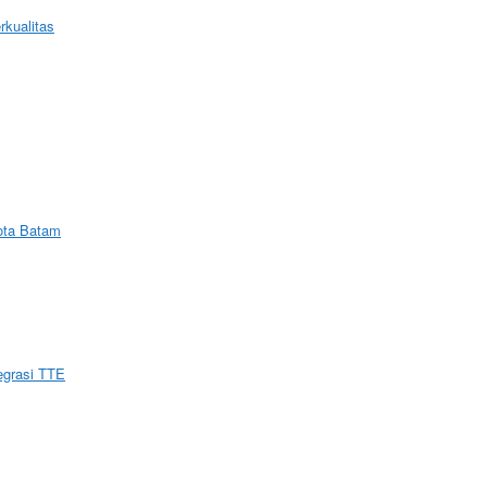
kualitas
ota Batam
tegrasi TTE