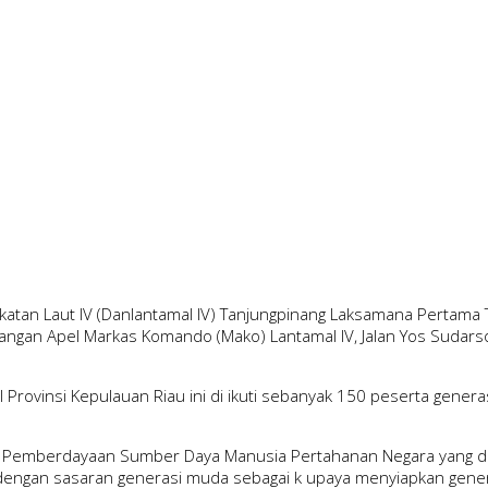
katan Laut IV (Danlantamal IV) Tanjungpinang Laksamana Pertama
an Apel Markas Komando (Mako) Lantamal IV, Jalan Yos Sudarso N
 Provinsi Kepulauan Riau ini di ikuti sebanyak 150 peserta gener
n Pemberdayaan Sumber Daya Manusia Pertahanan Negara yang di
engan sasaran generasi muda sebagai k upaya menyiapkan gener