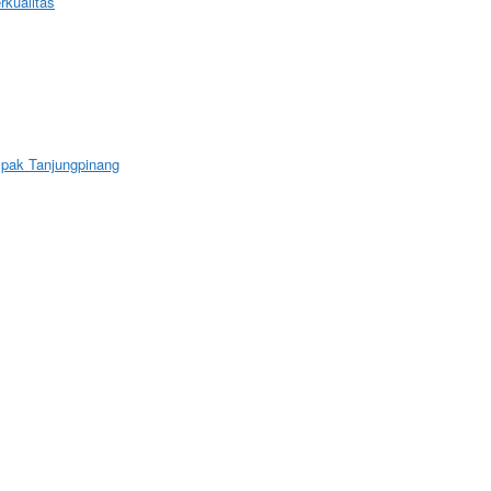
kualitas
mpak Tanjungpinang