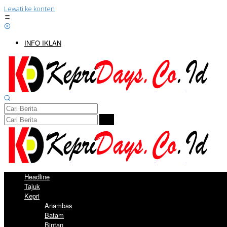
Lewati ke konten
INFO IKLAN
Headline
Tajuk
Kepri
Anambas
Batam
Bintan