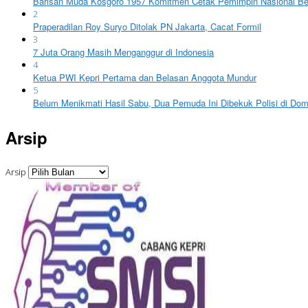
Barisan Muda Kosgoro 1957 Komitmen Cetak Pemimpin Nasional Ber
2
Praperadilan Roy Suryo Ditolak PN Jakarta, Cacat Formil
3
7 Juta Orang Masih Menganggur di Indonesia
4
Ketua PWI Kepri Pertama dan Belasan Anggota Mundur
5
Belum Menikmati Hasil Sabu, Dua Pemuda Ini Dibekuk Polisi di Do
Arsip
Arsip