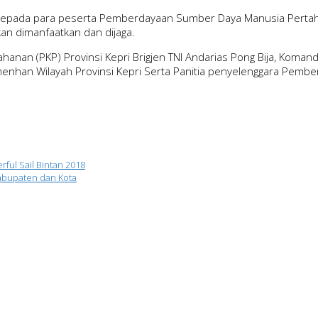
kepada para peserta Pemberdayaan Sumber Daya Manusia Pertaha
kan dimanfaatkan dan dijaga.
hanan (PKP) Provinsi Kepri Brigjen TNI Andarias Pong Bija, Koman
emenhan Wilayah Provinsi Kepri Serta Panitia penyelenggara Pem
ful Sail Bintan 2018
abupaten dan Kota