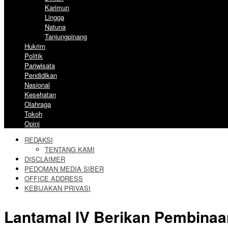
Karimun
Lingga
Natuna
Tanjungpinang
Hukrim
Politik
Pariwisata
Pendidikan
Nasional
Kesehatan
Olahraga
Tokoh
Opini
REDAKSI
TENTANG KAMI
DISCLAIMER
PEDOMAN MEDIA SIBER
OFFICE ADDRESS
KEBIJAKAN PRIVASI
Lantamal IV Berikan Pembina