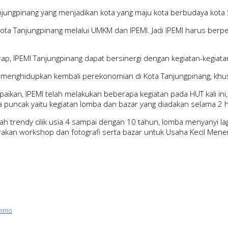
anjungpinang yang menjadikan kota yang maju kota berbudaya kot
ta Tanjungpinang melalui UMKM dan IPEMI. Jadi IPEMI harus ber
rap, IPEMI Tanjungpinang dapat bersinergi dengan kegiatan-kegiat
u menghidupkan kembali perekonomian di Kota Tanjungpinang, khus
paikan, IPEMI telah melakukan beberapa kegiatan pada HUT kali 
a puncak yaitu kegiatan lomba dan bazar yang diadakan selama 2 h
 trendy cilik usia 4 sampai dengan 10 tahun, lomba menyanyi lag
rakan workshop dan fotografi serta bazar untuk Usaha Kecil Me
demo