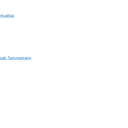
kualitas
mpak Tanjungpinang