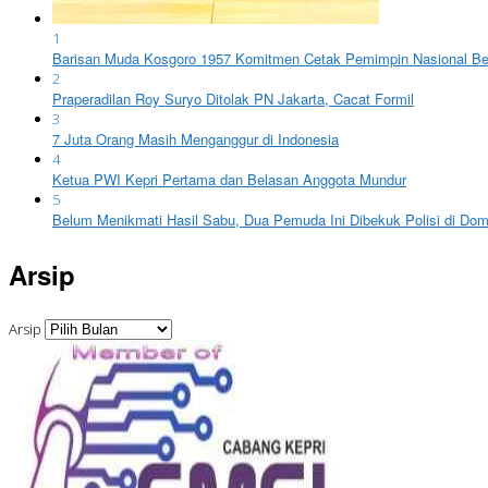
1
Barisan Muda Kosgoro 1957 Komitmen Cetak Pemimpin Nasional Ber
2
Praperadilan Roy Suryo Ditolak PN Jakarta, Cacat Formil
3
7 Juta Orang Masih Menganggur di Indonesia
4
Ketua PWI Kepri Pertama dan Belasan Anggota Mundur
5
Belum Menikmati Hasil Sabu, Dua Pemuda Ini Dibekuk Polisi di Do
Arsip
Arsip