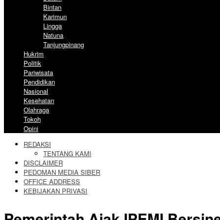
Bintan
Karimun
Lingga
Natuna
Tanjungpinang
Hukrim
Politik
Pariwisata
Pendidikan
Nasional
Kesehatan
Olahraga
Tokoh
Opini
REDAKSI
TENTANG KAMI
DISCLAIMER
PEDOMAN MEDIA SIBER
OFFICE ADDRESS
KEBIJAKAN PRIVASI
Pemerintah Ajak IPEMI Bersin