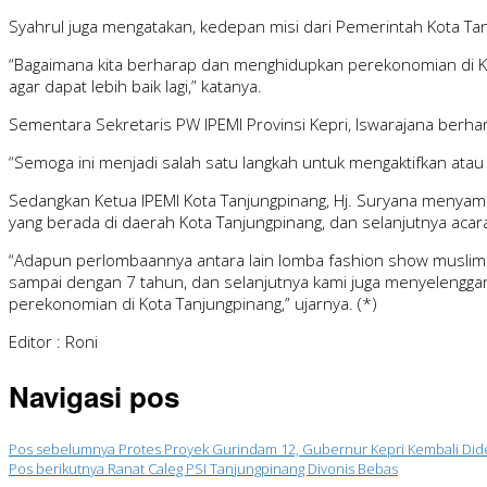
Syahrul juga mengatakan, kedepan misi dari Pemerintah Kota T
“Bagaimana kita berharap dan menghidupkan perekonomian di Ko
agar dapat lebih baik lagi,” katanya.
Sementara Sekretaris PW IPEMI Provinsi Kepri, Iswarajana berha
“Semoga ini menjadi salah satu langkah untuk mengaktifkan ata
Sedangkan Ketua IPEMI Kota Tanjungpinang, Hj. Suryana menyam
yang berada di daerah Kota Tanjungpinang, dan selanjutnya acar
“Adapun perlombaannya antara lain lomba fashion show muslimah
sampai dengan 7 tahun, dan selanjutnya kami juga menyelengga
perekonomian di Kota Tanjungpinang,” ujarnya. (*)
Editor : Roni
Navigasi pos
Pos sebelumnya
Protes Proyek Gurindam 12, Gubernur Kepri Kembali Di
Pos berikutnya
Ranat Caleg PSI Tanjungpinang Divonis Bebas