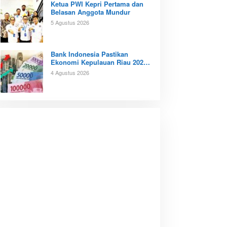
Ketua PWI Kepri Pertama dan
Belasan Anggota Mundur
5 Agustus 2026
Bank Indonesia Pastikan
Ekonomi Kepulauan Riau 2026
Tunjukan Kinerja Positif
4 Agustus 2026