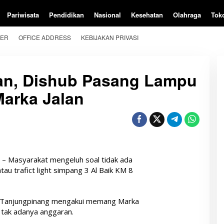
Pariwisata
Pendidikan
Nasional
Kesehatan
Olahraga
Tok
BER
OFFICE ADDRESS
KEBIJAKAN PRIVASI
an, Dishub Pasang Lampu
Marka Jalan
– Masyarakat mengeluh soal tidak ada
atau trafict light simpang 3 Al Baik KM 8
a Tanjungpinang mengakui memang Marka
 tak adanya anggaran.