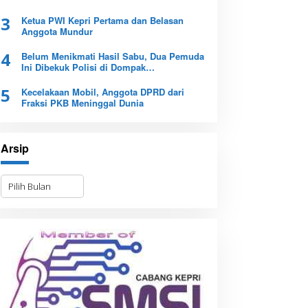
3
Ketua PWI Kepri Pertama dan Belasan
Anggota Mundur
4
Belum Menikmati Hasil Sabu, Dua Pemuda
Ini Dibekuk Polisi di Dompak
Tanjungpinang
5
Kecelakaan Mobil, Anggota DPRD dari
Fraksi PKB Meninggal Dunia
Arsip
A
r
s
i
p