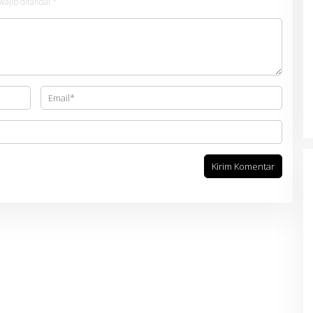
wajib ditandai
*