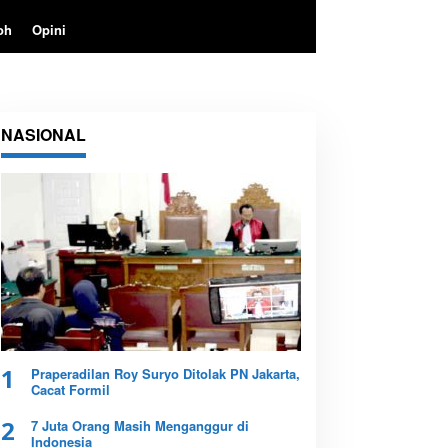
oh
Opini
NASIONAL
1
Praperadilan Roy Suryo Ditolak PN Jakarta,
Cacat Formil
2
7 Juta Orang Masih Menganggur di
Indonesia