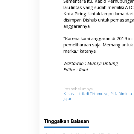
Sementara itu, Kabid Perhubunga
lalu lintas yang sudah memiliki A
Kota Piring. Untuk lampu lama dari
disimpan Dishub untuk pemasangan 
anggarannya.
“Karena kami anggaran di 2019 ini 
pemeliharaan saja. Memang untuk tr
marka,” katanya.
Wartawan : Munsyi Untung
Editor : Roni
N
Pos sebelumnya
Kasus Listrik di Tirtomulyo, PLN Diminta
a
Jujur
v
i
Tinggalkan Balasan
g
a