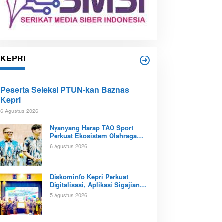
KEPRI
Peserta Seleksi PTUN-kan Baznas
Kepri
6 Agustus 2026
Nyanyang Harap TAO Sport
Perkuat Ekosistem Olahraga
Padel di Kota Batam
6 Agustus 2026
Diskominfo Kepri Perkuat
Digitalisasi, Aplikasi Sigajian
Sudah Terintegrasi TTE
5 Agustus 2026