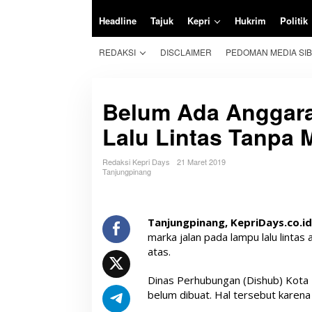
Headline
Tajuk
Kepri
Hukrim
Politik
REDAKSI
DISCLAIMER
PEDOMAN MEDIA SI
Belum Ada Anggar
Lalu Lintas Tanpa 
Redaksi Kepri Days
21 Maret 2019
Tanjungpinang
Tanjungpinang, KepriDays.co.id
marka jalan pada lampu lalu lintas 
atas.
Dinas Perhubungan (Dishub) Kot
belum dibuat. Hal tersebut karena