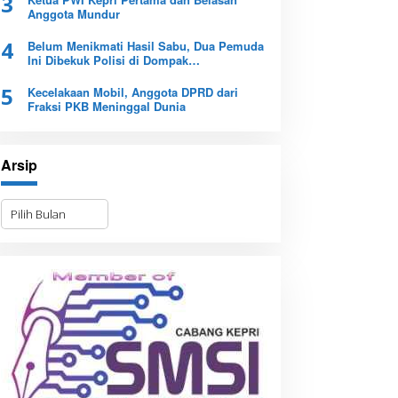
3
Anggota Mundur
4
Belum Menikmati Hasil Sabu, Dua Pemuda
Ini Dibekuk Polisi di Dompak
Tanjungpinang
5
Kecelakaan Mobil, Anggota DPRD dari
Fraksi PKB Meninggal Dunia
Arsip
A
r
s
i
p