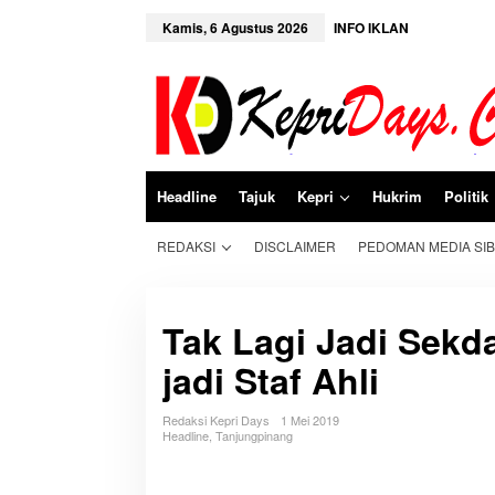
L
e
Kamis, 6 Agustus 2026
INFO IKLAN
w
a
t
i
k
e
k
o
n
Headline
Tajuk
Kepri
Hukrim
Politik
t
e
n
REDAKSI
DISCLAIMER
PEDOMAN MEDIA SI
Tak Lagi Jadi Sekd
jadi Staf Ahli
Redaksi Kepri Days
1 Mei 2019
Headline
,
Tanjungpinang