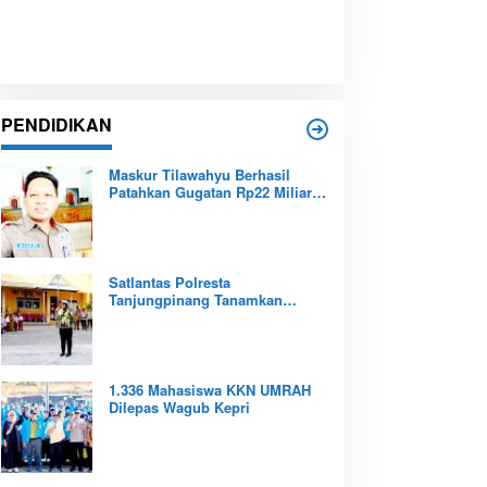
PENDIDIKAN
Maskur Tilawahyu Berhasil
Patahkan Gugatan Rp22 Miliar,
Amankan Aset Pendidikan
Pemprov Kepri
Satlantas Polresta
Tanjungpinang Tanamkan
Budaya Tertib Berlalu Lintas
Sejak Dini
1.336 Mahasiswa KKN UMRAH
Dilepas Wagub Kepri