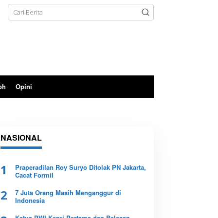
oh
Opini
NASIONAL
1
Praperadilan Roy Suryo Ditolak PN Jakarta,
Cacat Formil
2
7 Juta Orang Masih Menganggur di
Indonesia
Ketua PWI Kepri Pertama dan Belasan