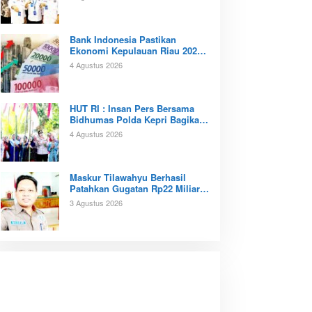
Bank Indonesia Pastikan
Ekonomi Kepulauan Riau 2026
Tunjukan Kinerja Positif
4 Agustus 2026
‎HUT RI : Insan Pers Bersama
Bidhumas Polda Kepri Bagikan
Ratusan Bendera Merah Putih
4 Agustus 2026
Maskur Tilawahyu Berhasil
Patahkan Gugatan Rp22 Miliar,
Amankan Aset Pendidikan
3 Agustus 2026
Pemprov Kepri