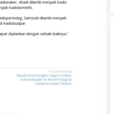
adisnaker, Ahadi dilantik menjadi Kadis
njadi Kadiskominfo.
disperindag, Samsudi dilantik menjadi
di Kadisbudpar.
pat dijalankan dengan sebaik-baiknya,”
Pos berikutnya
Kepala Desa Pongkar Segera Carikan
Solusi Masalah Air Bersih Warga di
Sekitaran Kolam Tamara