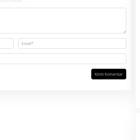
wajib ditandai
*