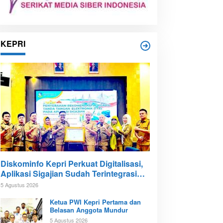
KEPRI
Diskominfo Kepri Perkuat Digitalisasi,
Aplikasi Sigajian Sudah Terintegrasi
TTE
5 Agustus 2026
Ketua PWI Kepri Pertama dan
Belasan Anggota Mundur
5 Agustus 2026