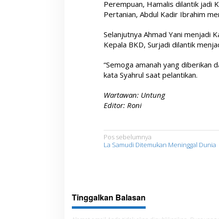
Perempuan, Hamalis dilantik jadi K
Pertanian, Abdul Kadir Ibrahim me
Selanjutnya Ahmad Yani menjadi Ka
Kepala BKD, Surjadi dilantik menja
“Semoga amanah yang diberikan da
kata Syahrul saat pelantikan.
Wartawan: Untung
Editor: Roni
N
Pos sebelumnya
La Samudi Ditemukan Meninggal Dunia
a
v
i
g
Tinggalkan Balasan
a