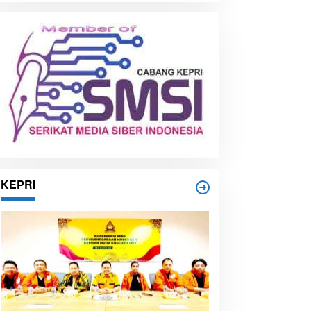
i
p
KEPRI