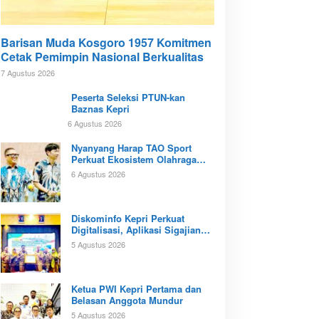
Barisan Muda Kosgoro 1957 Komitmen
Cetak Pemimpin Nasional Berkualitas
7 Agustus 2026
Peserta Seleksi PTUN-kan
Baznas Kepri
6 Agustus 2026
Nyanyang Harap TAO Sport
Perkuat Ekosistem Olahraga
Padel di Kota Batam
6 Agustus 2026
Diskominfo Kepri Perkuat
Digitalisasi, Aplikasi Sigajian
Sudah Terintegrasi TTE
5 Agustus 2026
Ketua PWI Kepri Pertama dan
Belasan Anggota Mundur
5 Agustus 2026