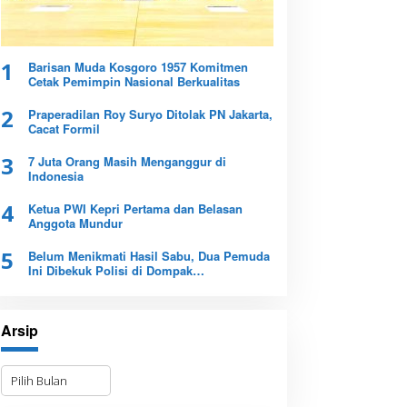
1
Barisan Muda Kosgoro 1957 Komitmen
Cetak Pemimpin Nasional Berkualitas
2
Praperadilan Roy Suryo Ditolak PN Jakarta,
Cacat Formil
3
7 Juta Orang Masih Menganggur di
Indonesia
4
Ketua PWI Kepri Pertama dan Belasan
Anggota Mundur
5
Belum Menikmati Hasil Sabu, Dua Pemuda
Ini Dibekuk Polisi di Dompak
Tanjungpinang
Arsip
A
r
s