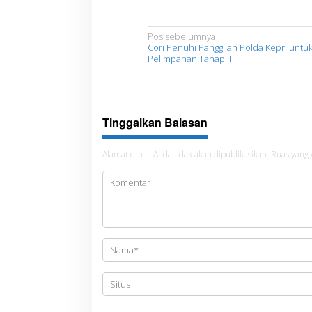
N
Pos sebelumnya
Cori Penuhi Panggilan Polda Kepri untu
a
Pelimpahan Tahap II
v
i
g
Tinggalkan Balasan
a
s
Alamat email Anda tidak akan dipublikasikan.
Ruas yang 
i
p
o
s