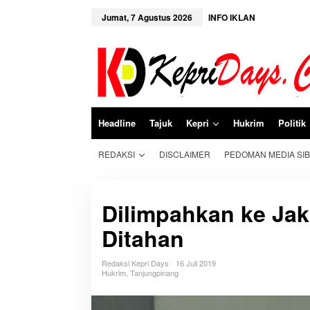
L
e
Jumat, 7 Agustus 2026
INFO IKLAN
w
a
t
i
k
e
k
o
n
Headline
Tajuk
Kepri
Hukrim
Politik
t
e
n
REDAKSI
DISCLAIMER
PEDOMAN MEDIA SI
Dilimpahkan ke Jak
Ditahan
Redaksi Kepri Days
16 Juli 2019
Hukrim
,
Tanjungpinang