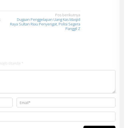
Pos berikutnya
k
Dugaan Penggelapan Uang Kas Masjid
Raya Sultan Riau Penyengat, Polisi Segera
Panggil Z
wajib ditandai
*