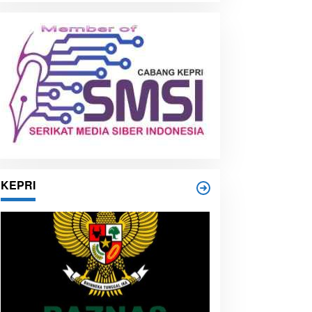
i
p
KEPRI