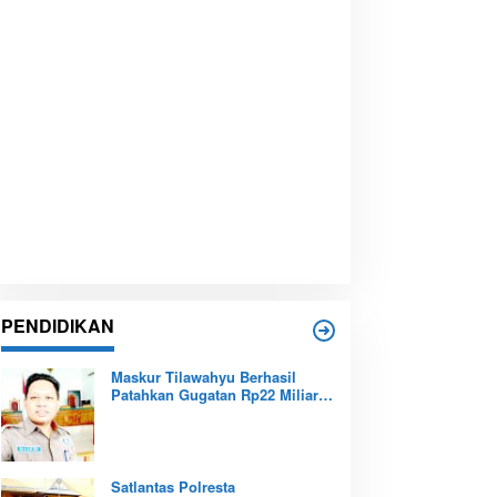
PENDIDIKAN
Maskur Tilawahyu Berhasil
Patahkan Gugatan Rp22 Miliar,
Amankan Aset Pendidikan
Pemprov Kepri
Satlantas Polresta