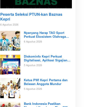
Peserta Seleksi PTUN-kan Baznas
Kepri
6 Agustus 2026
Nyanyang Harap TAO Sport
Perkuat Ekosistem Olahraga
Padel di Kota Batam
6 Agustus 2026
Diskominfo Kepri Perkuat
Digitalisasi, Aplikasi Sigajian
Sudah Terintegrasi TTE
5 Agustus 2026
Ketua PWI Kepri Pertama dan
Belasan Anggota Mundur
5 Agustus 2026
Bank Indonesia Pastikan