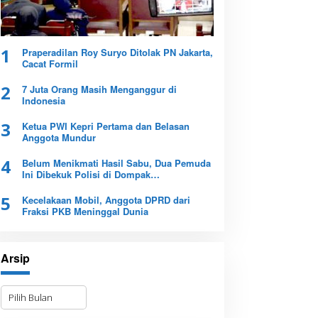
1
Praperadilan Roy Suryo Ditolak PN Jakarta,
Cacat Formil
2
7 Juta Orang Masih Menganggur di
Indonesia
3
Ketua PWI Kepri Pertama dan Belasan
Anggota Mundur
4
Belum Menikmati Hasil Sabu, Dua Pemuda
Ini Dibekuk Polisi di Dompak
Tanjungpinang
5
Kecelakaan Mobil, Anggota DPRD dari
Fraksi PKB Meninggal Dunia
Arsip
A
r
s