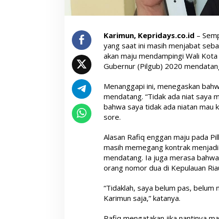
Karimun, Kepridays.co.id
– Semp
yang saat ini masih menjabat seb
akan maju mendampingi Wali Kot
Gubernur (Pilgub) 2020 mendatan
Menanggapi ini, menegaskan bahwa
mendatang. “Tidak ada niat saya m
bahwa saya tidak ada niatan mau ke
sore.
Alasan Rafiq enggan maju pada Pilk
masih memegang kontrak menjadi 
mendatang. Ia juga merasa bahwa 
orang nomor dua di Kepulauan Riau 
“Tidaklah, saya belum pas, belum 
Karimun saja,” katanya.
Rafiq mengatakan jika nantinya m