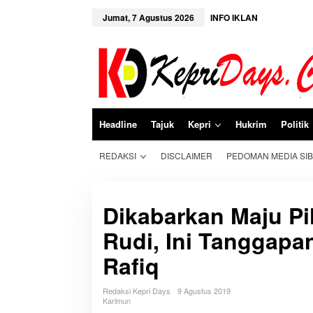
L
e
Jumat, 7 Agustus 2026
INFO IKLAN
w
a
t
i
k
e
k
o
n
Headline
Tajuk
Kepri
Hukrim
Politik
t
e
n
REDAKSI
DISCLAIMER
PEDOMAN MEDIA SI
Dikabarkan Maju Pi
Rudi, Ini Tanggapa
Rafiq
Redaksi Kepri Days
9 Agustus 2019
Karimun