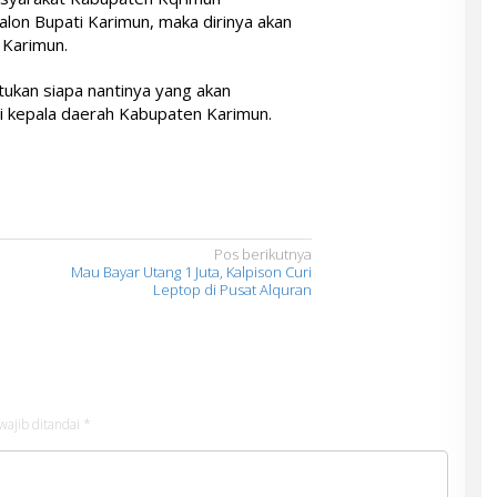
lon Bupati Karimun, maka dirinya akan
 Karimun.
tukan siapa nantinya yang akan
i kepala daerah Kabupaten Karimun.
Pos berikutnya
Mau Bayar Utang 1 Juta, Kalpison Curi
Leptop di Pusat Alquran
wajib ditandai
*