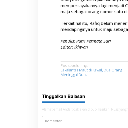
mempercayakannya lagi menjadi Ca
maju sebagai orang nomor satu di
Terkait hal itu, Rafiq belum menen
mendapinginya untuk maju sebaga
Penulis: Putri Permata Sari
Editor: Ikhwan
N
Pos sebelumnya
Lakalantas Maut di Kawal, Dua Orang
a
Meninggal Dunia
v
i
Tinggalkan Balasan
g
a
Alamat email Anda tidak akan dipublikasikan.
Ruas yang 
s
i