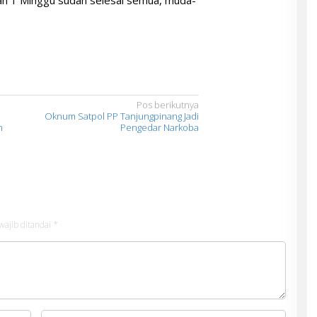
ikan 1 Minggu sudah selesai semua, muda-
Pos berikutnya
Oknum Satpol PP Tanjungpinang Jadi
h
Pengedar Narkoba
wajib ditandai
*