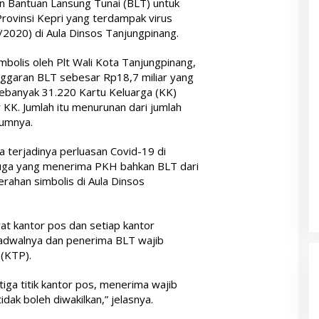
n Bantuan Lansung Tunai (BLT) untuk
rovinsi Kepri yang terdampak virus
/2020) di Aula Dinsos Tanjungpinang.
mbolis oleh Plt Wali Kota Tanjungpinang,
ggaran BLT sebesar Rp18,7 miliar yang
ebanyak 31.220 Kartu Keluarga (KK)
K. Jumlah itu menurunan dari jumlah
lumnya.
na terjadinya perluasan Covid-19 di
juga yang menerima PKH bahkan BLT dari
rahan simbolis di Aula Dinsos
at kantor pos dan setiap kantor
jadwalnya dan penerima BLT wajib
(KTP).
tiga titik kantor pos, menerima wajib
k boleh diwakilkan,” jelasnya.