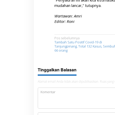
“Penyaluran ini akan kita estimas
mudahan lancar,” tutupnya.
Wartawan: Amri
Editor: Roni
N
Pos sebelumnya
Tambah Satu Positif Covid-19 di
a
Tanjungpinang, Total 132 Kasus, Sembu
66 orang
v
i
g
Tinggalkan Balasan
a
s
Alamat email Anda tidak akan dipublikasikan.
Ruas yang 
i
p
o
s