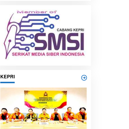
i
p
KEPRI