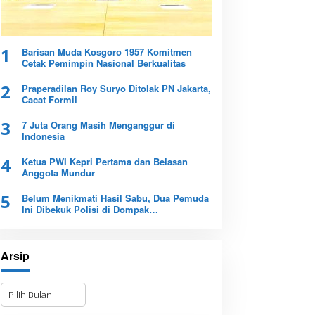
1
Barisan Muda Kosgoro 1957 Komitmen
Cetak Pemimpin Nasional Berkualitas
2
Praperadilan Roy Suryo Ditolak PN Jakarta,
Cacat Formil
3
7 Juta Orang Masih Menganggur di
Indonesia
4
Ketua PWI Kepri Pertama dan Belasan
Anggota Mundur
5
Belum Menikmati Hasil Sabu, Dua Pemuda
Ini Dibekuk Polisi di Dompak
Tanjungpinang
Arsip
A
r
s