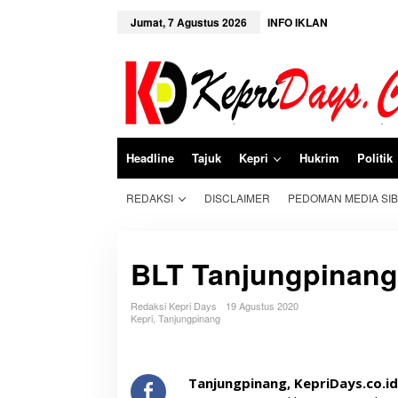
L
e
Jumat, 7 Agustus 2026
INFO IKLAN
w
a
t
i
k
e
k
o
n
Headline
Tajuk
Kepri
Hukrim
Politik
t
e
n
REDAKSI
DISCLAIMER
PEDOMAN MEDIA SI
BLT Tanjungpinang
Redaksi Kepri Days
19 Agustus 2020
Kepri
,
Tanjungpinang
Tanjungpinang, KepriDays.co.i