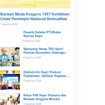
Barisan Muda Kosgoro 1957 Komitmen
Cetak Pemimpin Nasional Berkualitas
7 Agustus 2026
Peserta Seleksi PTUN-kan
Baznas Kepri
6 Agustus 2026
Nyanyang Harap TAO Sport
Perkuat Ekosistem Olahraga
Padel di Kota Batam
6 Agustus 2026
Diskominfo Kepri Perkuat
Digitalisasi, Aplikasi Sigajian
Sudah Terintegrasi TTE
5 Agustus 2026
Ketua PWI Kepri Pertama dan
Belasan Anggota Mundur
5 Agustus 2026