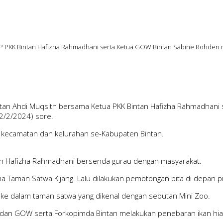
 TP PKK Bintan Hafizha Rahmadhani serta Ketua GOW Bintan Sabine Rohden 
intan Ahdi Muqsith bersama Ketua PKK Bintan Hafizha Rahmadhan
12/2/2024) sore.
, kecamatan dan kelurahan se-Kabupaten Bintan.
an Hafizha Rahmadhani bersenda gurau dengan masyarakat.
ama Taman Satwa Kijang. Lalu dilakukan pemotongan pita di depan 
ke dalam taman satwa yang dikenal dengan sebutan Mini Zoo.
an GOW serta Forkopimda Bintan melakukan penebaran ikan hias. 