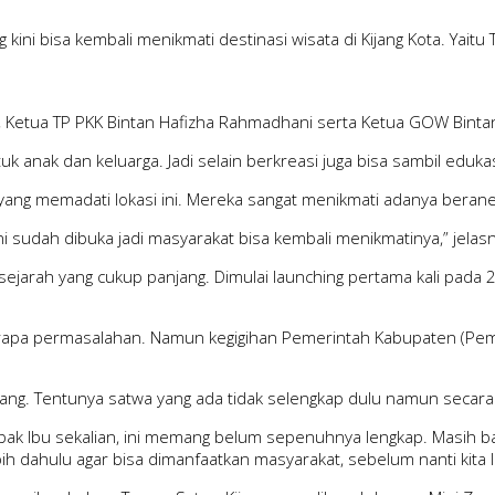
ini bisa kembali menikmati destinasi wisata di Kijang Kota. Yai
, Ketua TP PKK Bintan Hafizha Rahmadhani serta Ketua GOW Binta
 anak dan keluarga. Jadi selain berkreasi juga bisa sambil edukasi
ang memadati lokasi ini. Mereka sangat menikmati adanya beran
ni sudah dibuka jadi masyarakat bisa kembali menikmatinya,” jelas
arah yang cukup panjang. Dimulai launching pertama kali pada 2011
eberapa permasalahan. Namun kegigihan Pemerintah Kabupaten (Pem
jang. Tentunya satwa yang ada tidak selengkap dulu namun secar
Bapak Ibu sekalian, ini memang belum sepenuhnya lengkap. Masih b
bih dahulu agar bisa dimanfaatkan masyarakat, sebelum nanti kita