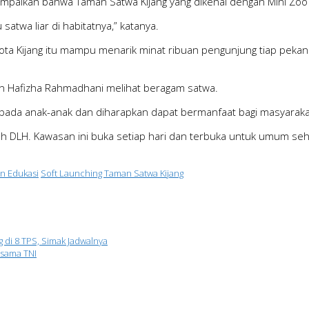
yampaikan bahwa Taman Satwa Kijang yang dikenal dengan Mini Zo
atwa liar di habitatnya,” katanya.
Kota Kijang itu mampu menarik minat ribuan pengunjung tiap pekan
an Hafizha Rahmadhani melihat beragam satwa.
pada anak-anak dan diharapkan dapat bermanfaat bagi masyaraka
eh DLH. Kawasan ini buka setiap hari dan terbuka untuk umum se
an Edukasi
Soft Launching Taman Satwa Kijang
di 8 TPS, Simak Jadwalnya
rsama TNI