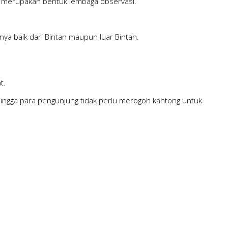
o merupakan bentuk lembaga observasi.
nya baik dari Bintan maupun luar Bintan.
t.
hingga para pengunjung tidak perlu merogoh kantong untuk