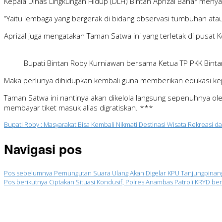
Kepala Dinas Lingkungan Hidup (DLH) Bintan Aprizal Bahar men
“Yaitu lembaga yang bergerak di bidang observasi tumbuhan atau s
Aprizal juga mengatakan Taman Satwa ini yang terletak di pusat 
Bupati Bintan Roby Kurniawan bersama Ketua TP PKK Bint
Maka perlunya dihidupkan kembali guna memberikan edukasi ke
Taman Satwa ini nantinya akan dikelola langsung sepenuhnya ol
membayar tiket masuk alias digratiskan. ***
Bupati Roby : Masyarakat Bisa Kembali Nikmati Destinasi Wisata Rekreasi d
Navigasi pos
Pos sebelumnya
Pemungutan Suara Ulang Akan Digelar KPU Tanjungpinang 
Pos berikutnya
Ciptakan Situasi Kondusif, Polres Anambas Patroli KRYD be