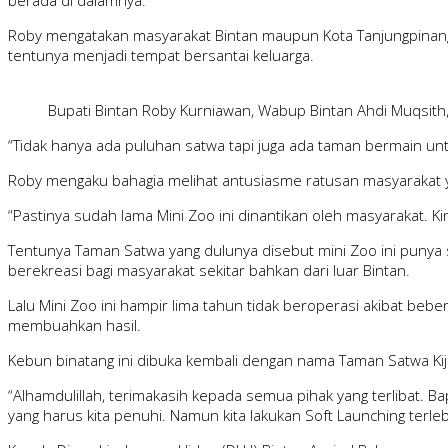
berada di dalamnya.
Roby mengatakan masyarakat Bintan maupun Kota Tanjungpinang k
tentunya menjadi tempat bersantai keluarga.
Bupati Bintan Roby Kurniawan, Wabup Bintan Ahdi Muqsith
“Tidak hanya ada puluhan satwa tapi juga ada taman bermain untuk
Roby mengaku bahagia melihat antusiasme ratusan masyarakat y
“Pastinya sudah lama Mini Zoo ini dinantikan oleh masyarakat. Ki
Tentunya Taman Satwa yang dulunya disebut mini Zoo ini punya sej
berekreasi bagi masyarakat sekitar bahkan dari luar Bintan.
Lalu Mini Zoo ini hampir lima tahun tidak beroperasi akibat b
membuahkan hasil.
Kebun binatang ini dibuka kembali dengan nama Taman Satwa Ki
“Alhamdulillah, terimakasih kepada semua pihak yang terlibat. 
yang harus kita penuhi. Namun kita lakukan Soft Launching terle