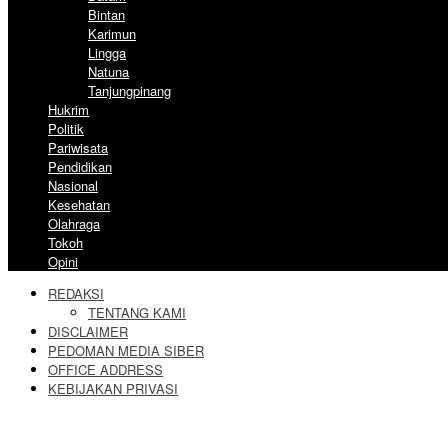
Bintan
Karimun
Lingga
Natuna
Tanjungpinang
Hukrim
Politik
Pariwisata
Pendidikan
Nasional
Kesehatan
Olahraga
Tokoh
Opini
REDAKSI
TENTANG KAMI
DISCLAIMER
PEDOMAN MEDIA SIBER
OFFICE ADDRESS
KEBIJAKAN PRIVASI