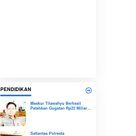
PENDIDIKAN
Maskur Tilawahyu Berhasil
Patahkan Gugatan Rp22 Miliar,
Amankan Aset Pendidikan
Pemprov Kepri
Satlantas Polresta