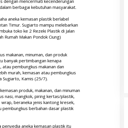
nis dengan mencermati kecenderungan
 dalam berbagai kebutuhan masyarakat.
saha aneka kemasan plastik berlabel
 Bintan Timur. Sugiarto mampu melebarkan
uka toko ke 2 Rezeki Plastik di Jalan
ah Rumah Makan Pondok Ciung)
us makanan, minuman, dan produk
ntu banyak pertimbangan kenapa
n, atau pembungkus makanan dan
 lebih murah, kemasan atau pembungkus
ta Sugiarto, Kamis (25/7).
a kemasan produk, makanan, dan minuman
s nasi, mangkok, piring kertas/plastik,
e wrap, beraneka jenis kantong kresek,
u pembungkus berbahan dasar plastik
a penyedia aneka kemasan plastik itu