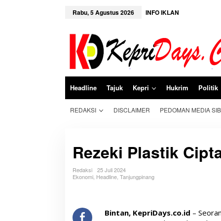
L
e
Rabu, 5 Agustus 2026
INFO IKLAN
w
a
t
i
k
e
k
o
n
Headline
Tajuk
Kepri
Hukrim
Politik
t
e
n
REDAKSI
DISCLAIMER
PEDOMAN MEDIA SI
Rezeki Plastik Cip
Redaksi
25 Juli 2024
Ekonomi
,
Headline
,
Tanjungpinang
Bintan, KepriDays.co.id
– Seoran