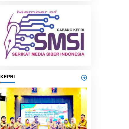
i
p
KEPRI