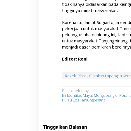
tidak hanya didasarkan pada kein
tingginya minat masyarakat.
Karena itu, lanjut Sugiarto, ia se
pekerjaan untuk masyarakat Tanju
peluang usaha di bidang ini, tapi s
untuk masyarakat Tanjungpinang. H
menjadi dasar pemikiran berdirinya
Editor: Roni
Rezeki Plastik Ciptakan Lapangan Kerj
N
Pos sebelumnya
Ini Identitas Mayat Mengapung di Perair
a
Pulau Los Tanjungpinang
v
i
g
Tinggalkan Balasan