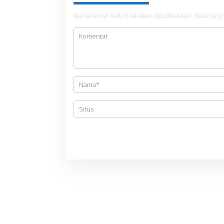
a
s
Alamat email Anda tidak akan dipublikasikan.
Ruas yang 
i
p
o
s