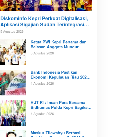
Diskominfo Kepri Perkuat Digitalisasi,
Aplikasi Sigajian Sudah Terintegrasi
TTE
5 Agustus 2026
Ketua PWI Kepri Pertama dan
Belasan Anggota Mundur
5 Agustus 2026
Bank Indonesia Pastikan
Ekonomi Kepulauan Riau 2026
Tunjukan Kinerja Positif
4 Agustus 2026
‎HUT RI : Insan Pers Bersama
Bidhumas Polda Kepri Bagikan
Ratusan Bendera Merah Putih
4 Agustus 2026
Maskur Tilawahyu Berhasil