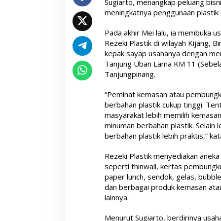
Sugiarto, menangkap peluang bis
meningkatnya penggunaan plastik
Pada akhir Mei lalu, ia membuka u
Rezeki Plastik di wilayah Kijang,
kepak sayap usahanya dengan memb
Tanjung Uban Lama KM 11 (Sebel
Tanjungpinang.
“Peminat kemasan atau pembungk
berbahan plastik cukup tinggi. Te
masyarakat lebih memilih kemasa
minuman berbahan plastik. Selain
berbahan plastik lebih praktis,” ka
Rezeki Plastik menyediakan anek
seperti thinwall, kertas pembungku
paper lunch, sendok, gelas, bubbl
dan berbagai produk kemasan ata
lainnya.
Menurut Sugiarto, berdirinya usah