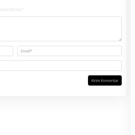
wajib ditandai
*