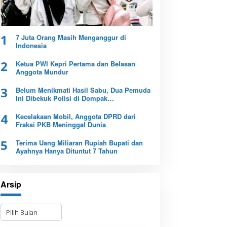
1
7 Juta Orang Masih Menganggur di
Indonesia
2
Ketua PWI Kepri Pertama dan Belasan
Anggota Mundur
3
Belum Menikmati Hasil Sabu, Dua Pemuda
Ini Dibekuk Polisi di Dompak
Tanjungpinang
4
Kecelakaan Mobil, Anggota DPRD dari
Fraksi PKB Meninggal Dunia
5
Terima Uang Miliaran Rupiah Bupati dan
Ayahnya Hanya Dituntut 7 Tahun
Arsip
A
r
s