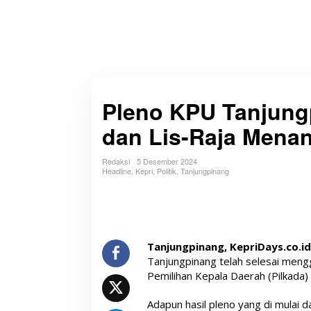
Pleno KPU Tanjung
dan Lis-Raja Mena
Redaksi
5 Desember 2024
Headline
,
Kepri
,
Politik
,
Tanjungpinang
Tanjungpinang, KepriDays.co.id
Tanjungpinang telah selesai mengg
Pemilihan Kepala Daerah (Pilkada)
Adapun hasil pleno yang di mulai 