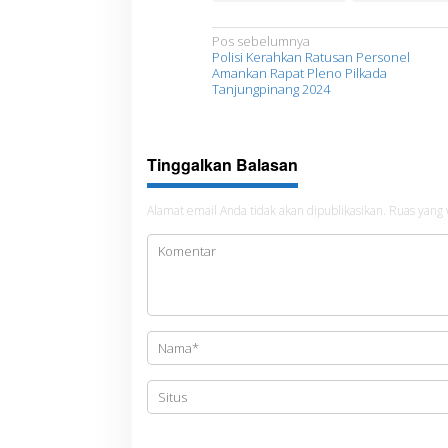
N
Pos sebelumnya
Polisi Kerahkan Ratusan Personel
a
Amankan Rapat Pleno Pilkada
Tanjungpinang 2024
v
i
g
Tinggalkan Balasan
a
s
Alamat email Anda tidak akan dipublikasikan.
Ruas yang 
i
p
o
s