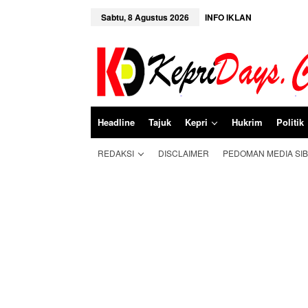
L
e
Sabtu, 8 Agustus 2026
INFO IKLAN
w
a
t
i
k
e
k
o
n
Headline
Tajuk
Kepri
Hukrim
Politik
t
e
n
REDAKSI
DISCLAIMER
PEDOMAN MEDIA SI