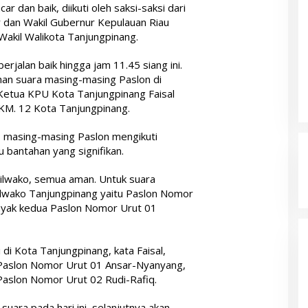
ar dan baik, diikuti oleh saksi-saksi dari
 dan Wakil Gubernur Kepulauan Riau
Wakil Walikota Tanjungpinang.
berjalan baik hingga jam 11.45 siang ini.
an suara masing-masing Paslon di
 Ketua KPU Kota Tanjungpinang Faisal
KM. 12 Kota Tanjungpinang.
al, masing-masing Paslon mengikuti
u bantahan yang signifikan.
Pilwako, semua aman. Untuk suara
 Pilwako Tanjungpinang yaitu Paslon Nomor
anyak kedua Paslon Nomor Urut 01
 di Kota Tanjungpinang, kata Faisal,
h Paslon Nomor Urut 01 Ansar-Nyanyang,
Paslon Nomor Urut 02 Rudi-Rafiq.
uara pada hari ini, selanjutnya akan