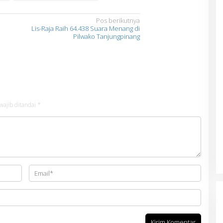
Pos berikutnya
Lis-Raja Raih 64.438 Suara Menang di
Pilwako Tanjungpinang
wajib ditandai
*