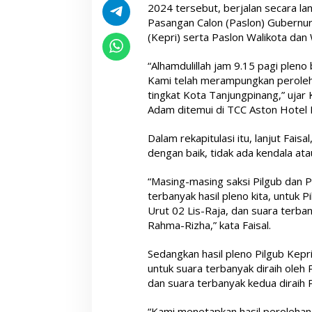
2024 tersebut, berjalan secara lanc
Pasangan Calon (Paslon) Gubernur
(Kepri) serta Paslon Walikota dan 
“Alhamdulillah jam 9.15 pagi pleno 
Kami telah merampungkan peroleh
tingkat Kota Tanjungpinang,” ujar
Adam ditemui di TCC Aston Hotel 
Dalam rekapitulasi itu, lanjut Fais
dengan baik, tidak ada kendala ata
“Masing-masing saksi Pilgub dan 
terbanyak hasil pleno kita, untuk
Urut 02 Lis-Raja, dan suara terb
Rahma-Rizha,” kata Faisal.
Sedangkan hasil pleno Pilgub Kepri
untuk suara terbanyak diraih ole
dan suara terbanyak kedua diraih 
“Kami menetapkan hasil perolehan s