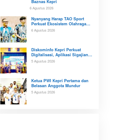
Baznas Kepri
6 Agustus 2026
Nyanyang Harap TAO Sport
Perkuat Ekosistem Olahraga
Padel di Kota Batam
6 Agustus 2026
Diskominfo Kepri Perkuat
Digitalisasi, Aplikasi Sigajian
Sudah Terintegrasi TTE
5 Agustus 2026
Ketua PWI Kepri Pertama dan
Belasan Anggota Mundur
5 Agustus 2026