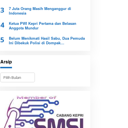
3
7 Juta Orang Masih Menganggur di
Indonesia
4
Ketua PWI Kepri Pertama dan Belasan
Anggota Mundur
5
Belum Menikmati Hasil Sabu, Dua Pemuda
Ini Dibekuk Polisi di Dompak
Tanjungpinang
Arsip
A
r
s
i
p