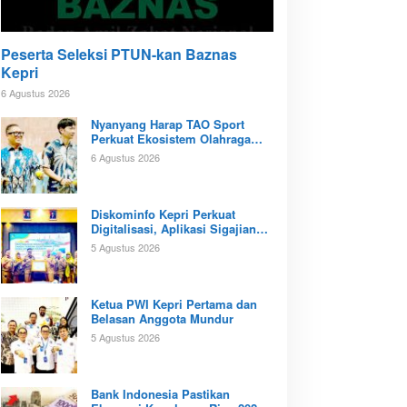
Peserta Seleksi PTUN-kan Baznas
Kepri
6 Agustus 2026
Nyanyang Harap TAO Sport
Perkuat Ekosistem Olahraga
Padel di Kota Batam
6 Agustus 2026
Diskominfo Kepri Perkuat
Digitalisasi, Aplikasi Sigajian
Sudah Terintegrasi TTE
5 Agustus 2026
Ketua PWI Kepri Pertama dan
Belasan Anggota Mundur
5 Agustus 2026
Bank Indonesia Pastikan