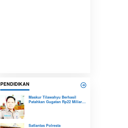
PENDIDIKAN
Maskur Tilawahyu Berhasil
Patahkan Gugatan Rp22 Miliar,
Amankan Aset Pendidikan
Pemprov Kepri
Satlantas Polresta