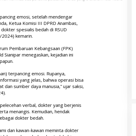
pancing emosi, setelah mendengar
unda, Ketua Komisi III DPRD Anambas,
 dokter spesialis bedah di RSUD
2/2024) kemarin.
 Forum Pembaruan Kebangsaan (FPK)
ld Sianipar menegaskan, kejadian ini
apapun.
an) terpancing emosi. Rupanya,
nformasi yang jelas, bahwa operasi bisa
at dan sumber daya manusia,” ujar saksi,
4).
pelecehan verbal, dokter yang berjenis
serta menangis. Kemudian, hendak
sebagai dokter bedah.
. Kami dan kawan-kawan meminta dokter