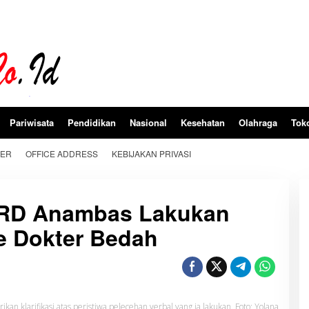
Pariwisata
Pendidikan
Nasional
Kesehatan
Olahraga
Tok
BER
OFFICE ADDRESS
KEBIJAKAN PRIVASI
DPRD Anambas Lakukan
e Dokter Bedah
an klarifikasi atas peristiwa pelecehan verbal yang ia lakukan. Foto: Yolana