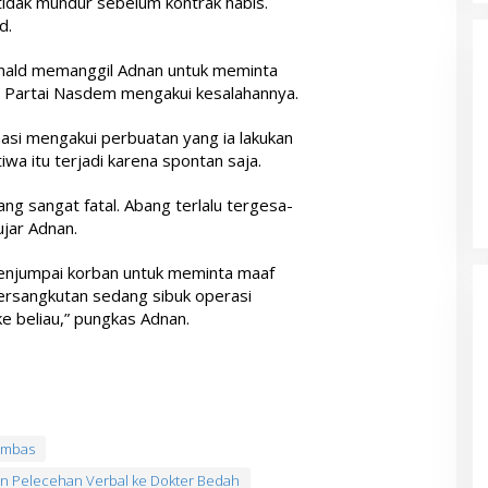
tidak mundur sebelum kontrak habis.
d.
 Ronald memanggil Adnan untuk meminta
litisi Partai Nasdem mengakui kesalahannya.
asi mengakui perbuatan yang ia lakukan
tiwa itu terjadi karena spontan saja.
ang sangat fatal. Abang terlalu tergesa-
jar Adnan.
menjumpai korban untuk meminta maaf
ersangkutan sedang sibuk operasi
e beliau,” pungkas Adnan.
ambas
an Pelecehan Verbal ke Dokter Bedah