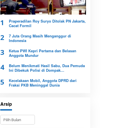
1
Praperadilan Roy Suryo Ditolak PN Jakarta,
Cacat Formil
2
7 Juta Orang Masih Menganggur di
Indonesia
3
Ketua PWI Kepri Pertama dan Belasan
Anggota Mundur
4
Belum Menikmati Hasil Sabu, Dua Pemuda
Ini Dibekuk Polisi di Dompak
Tanjungpinang
5
Kecelakaan Mobil, Anggota DPRD dari
Fraksi PKB Meninggal Dunia
Arsip
A
r
s