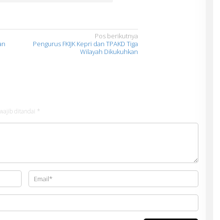
Pos berikutnya
an
Pengurus FKIJK Kepri dan TPAKD Tiga
Wilayah Dikukuhkan
wajib ditandai
*