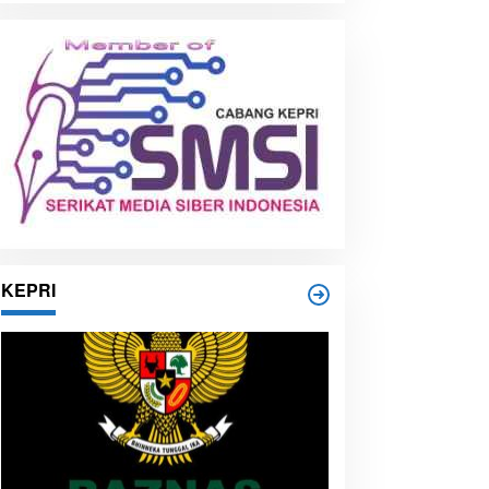
i
p
KEPRI