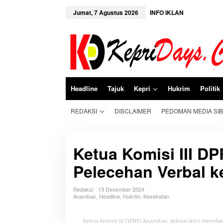
L
e
Jumat, 7 Agustus 2026
INFO IKLAN
w
a
t
i
k
e
k
o
n
Headline
Tajuk
Kepri
Hukrim
Politik
t
e
n
REDAKSI
DISCLAIMER
PEDOMAN MEDIA SI
Ketua Komisi III 
Pelecehan Verbal k
Redaksi
13 Desember 2024
Anambas
,
Headline
,
Hukrim
,
Kesehatan
Ketua Komisi III DPRD Anambas, Adnan (kiri) memberik