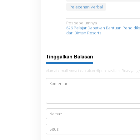
Pelecehan Verbal
N
Pos sebelumnya
626 Pelajar Dapatkan Bantuan Pendidik
a
dari Bintan Resorts
v
i
Tinggalkan Balasan
g
a
Alamat email Anda tidak akan dipublikasikan.
Ruas yang 
s
i
p
o
s