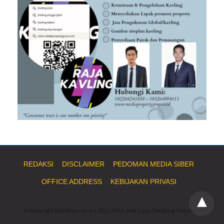
REDAKSI
DISCLAIMER
PEDOMAN MEDIA SIBER
OFFICE ADDRESS
KEBIJAKAN PRIVASI
© Copyright KepriDays.co.id | 2013-2024. Hak Cipta Dilindungi Hukum.