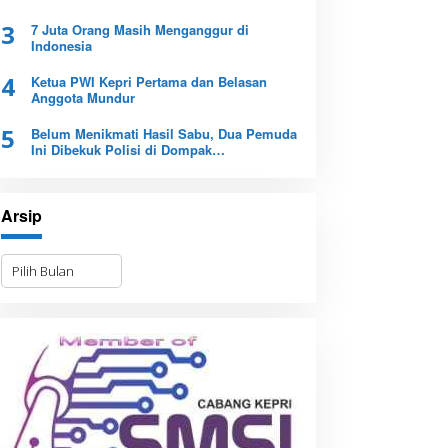
3
7 Juta Orang Masih Menganggur di
Indonesia
4
Ketua PWI Kepri Pertama dan Belasan
Anggota Mundur
5
Belum Menikmati Hasil Sabu, Dua Pemuda
Ini Dibekuk Polisi di Dompak
Tanjungpinang
Arsip
A
r
s
i
p