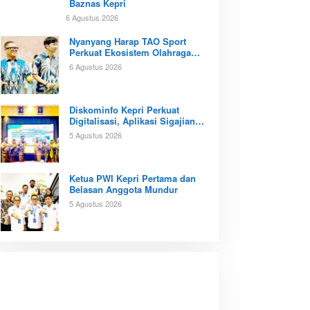
Baznas Kepri
6 Agustus 2026
Nyanyang Harap TAO Sport
Perkuat Ekosistem Olahraga
Padel di Kota Batam
6 Agustus 2026
Diskominfo Kepri Perkuat
Digitalisasi, Aplikasi Sigajian
Sudah Terintegrasi TTE
5 Agustus 2026
Ketua PWI Kepri Pertama dan
Belasan Anggota Mundur
5 Agustus 2026