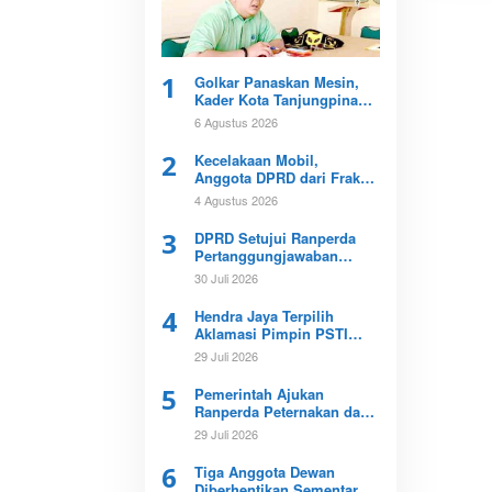
1
Golkar Panaskan Mesin,
Kader Kota Tanjungpinang
Perkuat Konsolidasi
6 Agustus 2026
Menuju Pemilu
2
Kecelakaan Mobil,
Anggota DPRD dari Fraksi
PKB Meninggal Dunia
4 Agustus 2026
3
DPRD Setujui Ranperda
Pertanggungjawaban
APBD Kepri 2025
30 Juli 2026
4
Hendra Jaya Terpilih
Aklamasi Pimpin PSTI
Kota Tanjungpinang
29 Juli 2026
5
Pemerintah Ajukan
Ranperda Peternakan dan
Kesehatan Hewan ke DPRD
29 Juli 2026
Kepri
6
Tiga Anggota Dewan
Diberhentikan Sementara