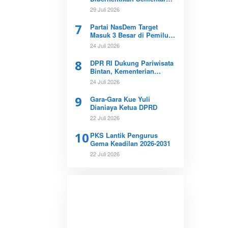
Buntut Kematian Dokter
29 Juli 2026
Icha
7
Partai NasDem Target
Masuk 3 Besar di Pemilu
2029
24 Juli 2026
8
DPR RI Dukung Pariwisata
Bintan, Kementerian
Imigrasi Diminta Tinjau
24 Juli 2026
Ulang Bebas Visa
9
Gara-Gara Kue Yuli
Dianiaya Ketua DPRD
22 Juli 2026
10
PKS Lantik Pengurus
Gema Keadilan 2026-2031
22 Juli 2026