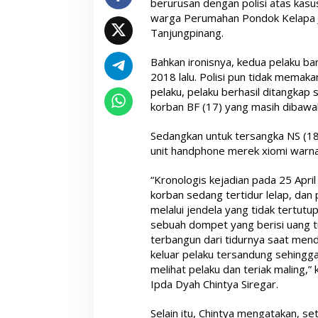
berurusan dengan polisi atas kas
warga Perumahan Pondok Kelapa J
Tanjungpinang.
Bahkan ironisnya, kedua pelaku b
2018 lalu. Polisi pun tidak mema
pelaku, pelaku berhasil ditangkap 
korban BF (17) yang masih dibawa
Sedangkan untuk tersangka NS (18
unit handphone merek xiomi warna
“Kronologis kejadian pada 25 April
korban sedang tertidur lelap, da
melalui jendela yang tidak tertut
sebuah dompet yang berisi uang tu
terbangun dari tidurnya saat men
keluar pelaku tersandung sehingg
melihat pelaku dan teriak maling,”
Ipda Dyah Chintya Siregar.
Selain itu, Chintya mengatakan, se