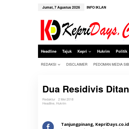
L
e
Jumat, 7 Agustus 2026
INFO IKLAN
w
a
t
i
k
e
k
o
n
Headline
Tajuk
Kepri
Hukrim
Politik
t
e
n
REDAKSI
DISCLAIMER
PEDOMAN MEDIA SI
Dua Residivis Ditan
Redaktur
2 Mei 2018
Headline
,
Hukrim
Tanjungpinang, KepriDays.co.i