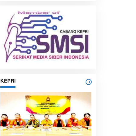
i
p
KEPRI