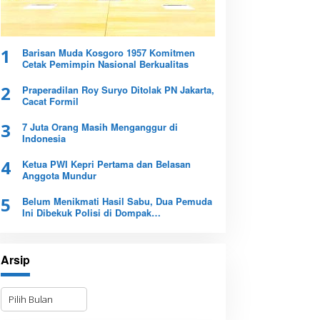
1
Barisan Muda Kosgoro 1957 Komitmen
Cetak Pemimpin Nasional Berkualitas
2
Praperadilan Roy Suryo Ditolak PN Jakarta,
Cacat Formil
3
7 Juta Orang Masih Menganggur di
Indonesia
4
Ketua PWI Kepri Pertama dan Belasan
Anggota Mundur
5
Belum Menikmati Hasil Sabu, Dua Pemuda
Ini Dibekuk Polisi di Dompak
Tanjungpinang
Arsip
A
r
s