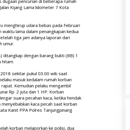
us dugaan pencurian di beberapa rumah
alan Kijang Lama kilometer 7 Kota
aru menghirup udara bebas pada Februari
kan waktu lama dalam penangkapan kedua
setelah tiga jam adanya laporan dari
h umur.
) ditangkap dengan barang bukti (BB) 1
 hitam.
 2018 sekitar pukul 03.00 wib saat
n pelaku masuk kedalam rumah korban
up rapat. Kemudian pelaku mengambil
nai Rp. 2 juta dan 1 HP. Korban
dengar suara pecahan kaca, ketika hendak
a menyebabkan kaca pecah saat korban
 kata Kanit PPA Polres Tanjungpinang
telah korban melaporkan ke polisi, dua