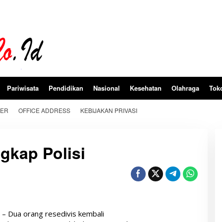
Pariwisata
Pendidikan
Nasional
Kesehatan
Olahraga
Tok
BER
OFFICE ADDRESS
KEBIJAKAN PRIVASI
gkap Polisi
d
– Dua orang resedivis kembali