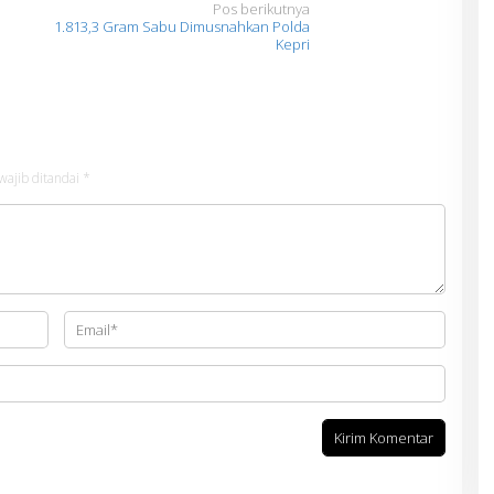
Pos berikutnya
1.813,3 Gram Sabu Dimusnahkan Polda
Kepri
wajib ditandai
*