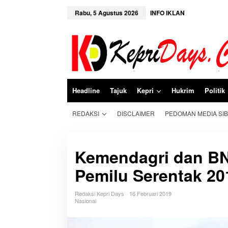
L
e
Rabu, 5 Agustus 2026
INFO IKLAN
w
a
t
i
k
e
k
o
n
Headline
Tajuk
Kepri
Hukrim
Politik
t
e
n
REDAKSI
DISCLAIMER
PEDOMAN MEDIA SI
Kemendagri dan B
Pemilu Serentak 20
Redaksi Kepri Days
16 Februari 2019
Nasional