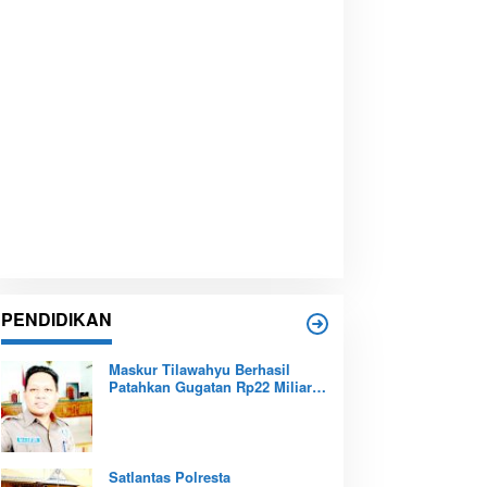
PENDIDIKAN
Maskur Tilawahyu Berhasil
Patahkan Gugatan Rp22 Miliar,
Amankan Aset Pendidikan
Pemprov Kepri
Satlantas Polresta