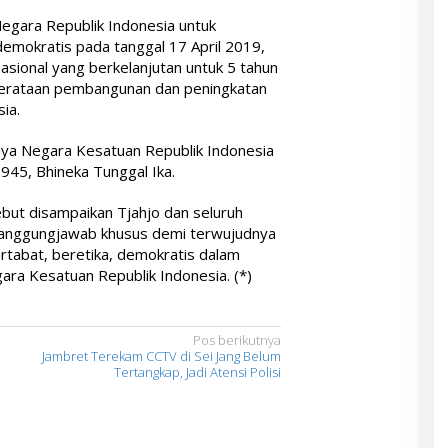
egara Republik Indonesia untuk
emokratis pada tanggal 17 April 2019,
ional yang berkelanjutan untuk 5 tahun
merataan pembangunan dan peningkatan
ia.
a Negara Kesatuan Republik Indonesia
945, Bhineka Tunggal Ika.
but disampaikan Tjahjo dan seluruh
tanggungjawab khusus demi terwujudnya
tabat, beretika, demokratis dalam
ara Kesatuan Republik Indonesia. (*)
Pos berikutnya
Jambret Terekam CCTV di Sei Jang Belum
Tertangkap, Jadi Atensi Polisi