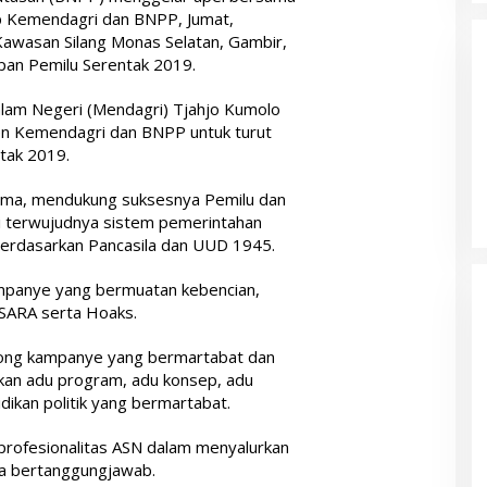
up Kemendagri dan BNPP, Jumat,
Kawasan Silang Monas Selatan, Gambir,
apan Pemilu Serentak 2019.
alam Negeri (Mendagri) Tjahjo Kumolo
n Kemendagri dan BNPP untuk turut
tak 2019.
tama, mendukung suksesnya Pemilu dan
i terwujudnya sistem pemerintahan
 berdasarkan Pancasila dan UUD 1945.
mpanye yang bermuatan kebencian,
 SARA serta Hoaks.
ong kampanye yang bermartabat dan
kan adu program, adu konsep, adu
dikan politik yang bermartabat.
profesionalitas ASN dalam menyalurkan
ra bertanggungjawab.