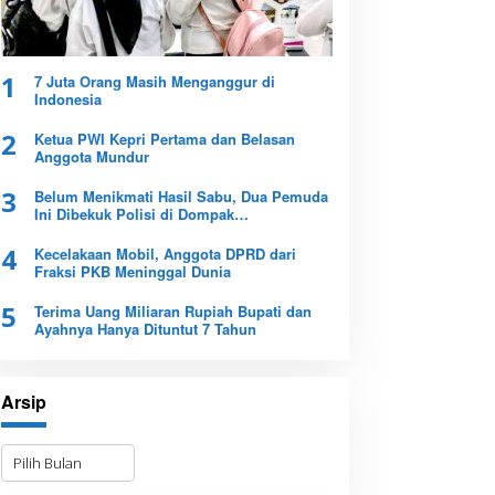
1
7 Juta Orang Masih Menganggur di
Indonesia
2
Ketua PWI Kepri Pertama dan Belasan
Anggota Mundur
3
Belum Menikmati Hasil Sabu, Dua Pemuda
Ini Dibekuk Polisi di Dompak
Tanjungpinang
4
Kecelakaan Mobil, Anggota DPRD dari
Fraksi PKB Meninggal Dunia
5
Terima Uang Miliaran Rupiah Bupati dan
Ayahnya Hanya Dituntut 7 Tahun
Arsip
A
r
s