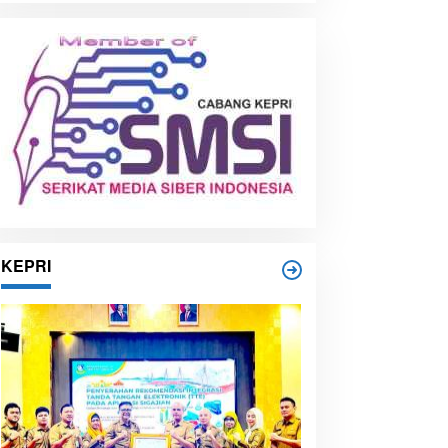
i
p
KEPRI