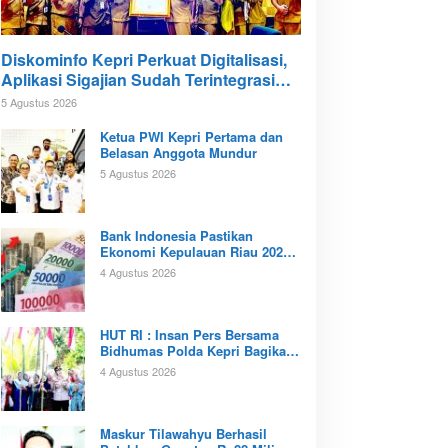
Diskominfo Kepri Perkuat Digitalisasi,
Aplikasi Sigajian Sudah Terintegrasi
TTE
5 Agustus 2026
Ketua PWI Kepri Pertama dan
Belasan Anggota Mundur
5 Agustus 2026
Bank Indonesia Pastikan
Ekonomi Kepulauan Riau 2026
Tunjukan Kinerja Positif
4 Agustus 2026
‎HUT RI : Insan Pers Bersama
Bidhumas Polda Kepri Bagikan
Ratusan Bendera Merah Putih
4 Agustus 2026
Maskur Tilawahyu Berhasil