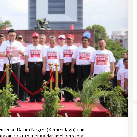
terian Dalam Negeri (Kemendagri) dan
atasan (BNPP) menggelar apel bersama