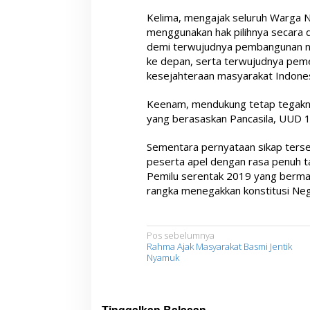
Kelima, mengajak seluruh Warga N
menggunakan hak pilihnya secara d
demi terwujudnya pembangunan nas
ke depan, serta terwujudnya pe
kesejahteraan masyarakat Indones
Keenam, mendukung tetap tegakny
yang berasaskan Pancasila, UUD 1
Sementara pernyataan sikap terse
peserta apel dengan rasa penuh 
Pemilu serentak 2019 yang bermar
rangka menegakkan konstitusi Neg
N
Pos sebelumnya
Rahma Ajak Masyarakat Basmi Jentik
a
Nyamuk
v
i
Tinggalkan Balasan