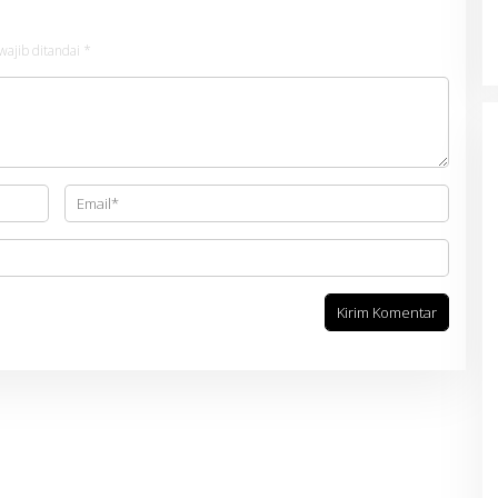
wajib ditandai
*