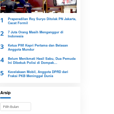
1
Praperadilan Roy Suryo Ditolak PN Jakarta,
Cacat Formil
2
7 Juta Orang Masih Menganggur di
Indonesia
3
Ketua PWI Kepri Pertama dan Belasan
Anggota Mundur
4
Belum Menikmati Hasil Sabu, Dua Pemuda
Ini Dibekuk Polisi di Dompak
Tanjungpinang
5
Kecelakaan Mobil, Anggota DPRD dari
Fraksi PKB Meninggal Dunia
Arsip
A
r
s