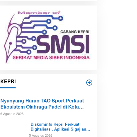
i
p
KEPRI
Nyanyang Harap TAO Sport Perkuat
Ekosistem Olahraga Padel di Kota
Batam
6 Agustus 2026
Diskominfo Kepri Perkuat
Digitalisasi, Aplikasi Sigajian
Sudah Terintegrasi TTE
5 Agustus 2026