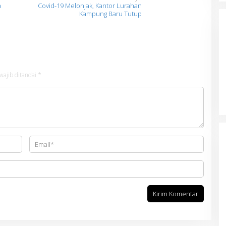
a
Covid-19 Melonjak, Kantor Lurahan
Kampung Baru Tutup
wajib ditandai
*