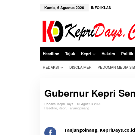
L
e
Kamis, 6 Agustus 2026
INFO IKLAN
w
a
t
i
k
e
k
o
n
Headline
Tajuk
Kepri
Hukrim
Politik
t
e
n
REDAKSI
DISCLAIMER
PEDOMAN MEDIA SI
Gubernur Kepri Se
Redaksi Kepri Days
13 Agustus 2020
Headline
,
Kepri
,
Tanjungpinang
Tanjungoinang, KepriDays.co.i