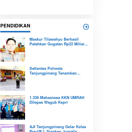
PENDIDIKAN
Maskur Tilawahyu Berhasil
Patahkan Gugatan Rp22 Miliar,
Amankan Aset Pendidikan
Pemprov Kepri
Satlantas Polresta
Tanjungpinang Tanamkan
Budaya Tertib Berlalu Lintas
Sejak Dini
1.336 Mahasiswa KKN UMRAH
Dilepas Wagub Kepri
AJI Tanjungpinang Gelar Kelas
Pra-UKJ, Siapkan Jurnalis