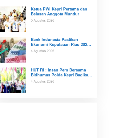
Ketua PWI Kepri Pertama dan
Belasan Anggota Mundur
5 Agustus 2026
Bank Indonesia Pastikan
Ekonomi Kepulauan Riau 2026
Tunjukan Kinerja Positif
4 Agustus 2026
‎HUT RI : Insan Pers Bersama
Bidhumas Polda Kepri Bagikan
Ratusan Bendera Merah Putih
4 Agustus 2026