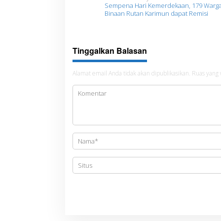
N
Sempena Hari Kemerdekaan, 179 Warg
a
Binaan Rutan Karimun dapat Remisi
v
i
Tinggalkan Balasan
g
a
Alamat email Anda tidak akan dipublikasikan.
Ruas yang 
s
i
p
o
s