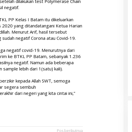
 setelah dilakukan test Polymerase Chain
l negatif.
KL PP Kelas I Batam itu dikeluarkan
s 2020 yang ditandatangani Ketua Harian
llah. Menurut Arif, hasil tersebut
 sudah negatif Corona atau Covid-19.
juga negatif covid-19. Menurutnya dari
kirim ke BTKL PP Batam, sebanyak 1.236
asilnya negatif. Namun ada beberapa
ample lebih dari 1(satu) kali).
berzikir kepada Allah SWT, semoga
par segera sembuh
ir dari negeri yang kita cintai ini,”
Pos berikutnya