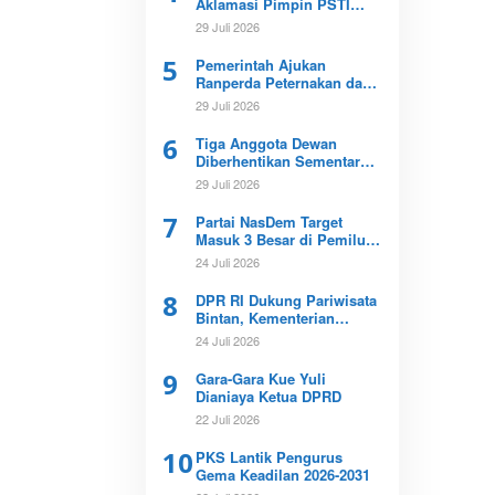
Aklamasi Pimpin PSTI
Kota Tanjungpinang
29 Juli 2026
5
Pemerintah Ajukan
Ranperda Peternakan dan
Kesehatan Hewan ke DPRD
29 Juli 2026
Kepri
6
Tiga Anggota Dewan
Diberhentikan Sementara
Buntut Kematian Dokter
29 Juli 2026
Icha
7
Partai NasDem Target
Masuk 3 Besar di Pemilu
2029
24 Juli 2026
8
DPR RI Dukung Pariwisata
Bintan, Kementerian
Imigrasi Diminta Tinjau
24 Juli 2026
Ulang Bebas Visa
9
Gara-Gara Kue Yuli
Dianiaya Ketua DPRD
22 Juli 2026
10
PKS Lantik Pengurus
Gema Keadilan 2026-2031