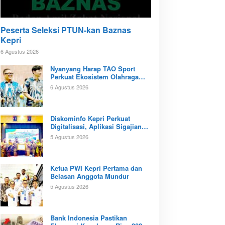
Peserta Seleksi PTUN-kan Baznas
Kepri
6 Agustus 2026
Nyanyang Harap TAO Sport
Perkuat Ekosistem Olahraga
Padel di Kota Batam
6 Agustus 2026
Diskominfo Kepri Perkuat
Digitalisasi, Aplikasi Sigajian
Sudah Terintegrasi TTE
5 Agustus 2026
Ketua PWI Kepri Pertama dan
Belasan Anggota Mundur
5 Agustus 2026
Bank Indonesia Pastikan