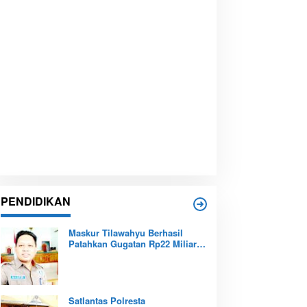
PENDIDIKAN
Maskur Tilawahyu Berhasil
Patahkan Gugatan Rp22 Miliar,
Amankan Aset Pendidikan
Pemprov Kepri
Satlantas Polresta