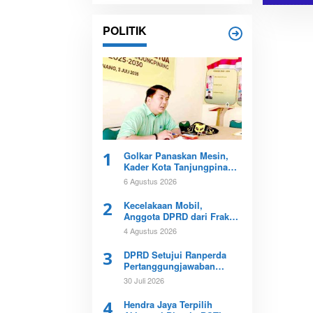
ampang di Pulau
engat
POLITIK
1
Golkar Panaskan Mesin,
Kader Kota Tanjungpinang
Perkuat Konsolidasi
6 Agustus 2026
Menuju Pemilu
2
Kecelakaan Mobil,
Anggota DPRD dari Fraksi
PKB Meninggal Dunia
4 Agustus 2026
3
DPRD Setujui Ranperda
Pertanggungjawaban
APBD Kepri 2025
30 Juli 2026
4
Hendra Jaya Terpilih