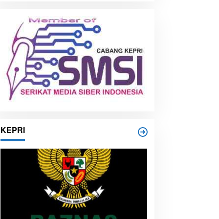
i
p
KEPRI