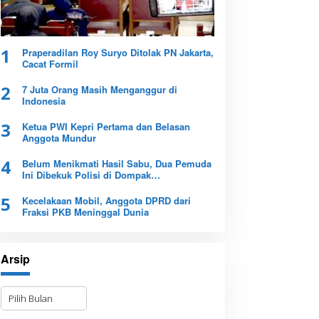
1
Praperadilan Roy Suryo Ditolak PN Jakarta,
Cacat Formil
2
7 Juta Orang Masih Menganggur di
Indonesia
3
Ketua PWI Kepri Pertama dan Belasan
Anggota Mundur
4
Belum Menikmati Hasil Sabu, Dua Pemuda
Ini Dibekuk Polisi di Dompak
Tanjungpinang
5
Kecelakaan Mobil, Anggota DPRD dari
Fraksi PKB Meninggal Dunia
Arsip
A
r
s