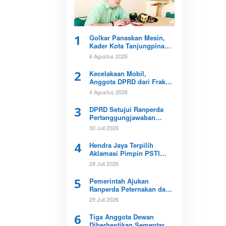
1
Golkar Panaskan Mesin,
Kader Kota Tanjungpinang
Perkuat Konsolidasi
6 Agustus 2026
Menuju Pemilu
2
Kecelakaan Mobil,
Anggota DPRD dari Fraksi
PKB Meninggal Dunia
4 Agustus 2026
3
DPRD Setujui Ranperda
Pertanggungjawaban
APBD Kepri 2025
30 Juli 2026
4
Hendra Jaya Terpilih
Aklamasi Pimpin PSTI
Kota Tanjungpinang
29 Juli 2026
5
Pemerintah Ajukan
Ranperda Peternakan dan
Kesehatan Hewan ke DPRD
29 Juli 2026
Kepri
6
Tiga Anggota Dewan
Diberhentikan Sementara