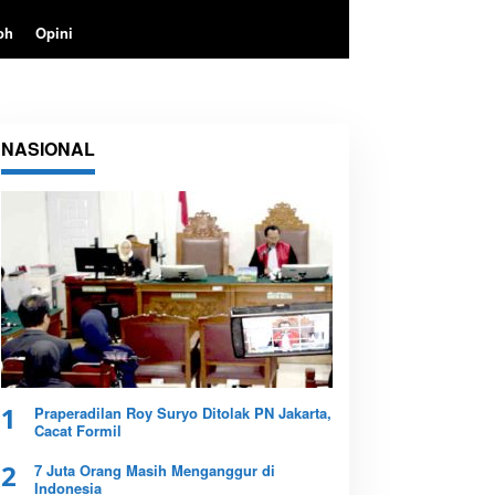
oh
Opini
NASIONAL
s
a
abu
1
Praperadilan Roy Suryo Ditolak PN Jakarta,
Cacat Formil
2
7 Juta Orang Masih Menganggur di
Indonesia