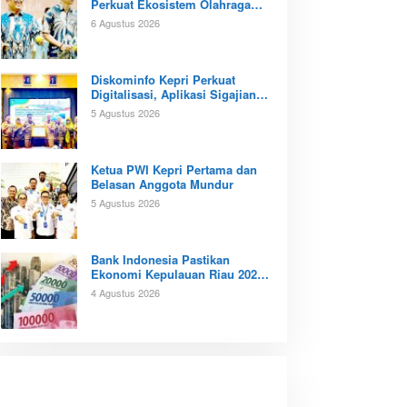
Perkuat Ekosistem Olahraga
Padel di Kota Batam
6 Agustus 2026
Diskominfo Kepri Perkuat
Digitalisasi, Aplikasi Sigajian
Sudah Terintegrasi TTE
5 Agustus 2026
Ketua PWI Kepri Pertama dan
Belasan Anggota Mundur
5 Agustus 2026
Bank Indonesia Pastikan
Ekonomi Kepulauan Riau 2026
Tunjukan Kinerja Positif
4 Agustus 2026