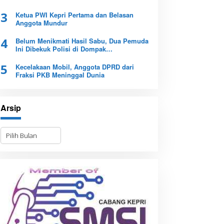
3
Ketua PWI Kepri Pertama dan Belasan
Anggota Mundur
4
Belum Menikmati Hasil Sabu, Dua Pemuda
Ini Dibekuk Polisi di Dompak
Tanjungpinang
5
Kecelakaan Mobil, Anggota DPRD dari
Fraksi PKB Meninggal Dunia
Arsip
A
r
s
i
p