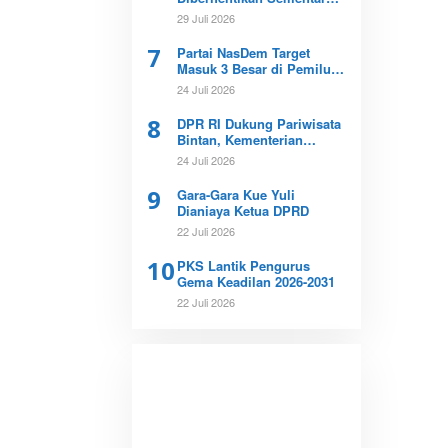
Buntut Kematian Dokter
29 Juli 2026
Icha
7
Partai NasDem Target
Masuk 3 Besar di Pemilu
2029
24 Juli 2026
8
DPR RI Dukung Pariwisata
Bintan, Kementerian
Imigrasi Diminta Tinjau
24 Juli 2026
Ulang Bebas Visa
9
Gara-Gara Kue Yuli
Dianiaya Ketua DPRD
22 Juli 2026
10
PKS Lantik Pengurus
Gema Keadilan 2026-2031
22 Juli 2026