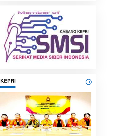
i
p
KEPRI