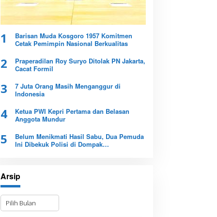
1
Barisan Muda Kosgoro 1957 Komitmen
Cetak Pemimpin Nasional Berkualitas
2
Praperadilan Roy Suryo Ditolak PN Jakarta,
Cacat Formil
3
7 Juta Orang Masih Menganggur di
Indonesia
4
Ketua PWI Kepri Pertama dan Belasan
Anggota Mundur
5
Belum Menikmati Hasil Sabu, Dua Pemuda
Ini Dibekuk Polisi di Dompak
Tanjungpinang
Arsip
A
r
s