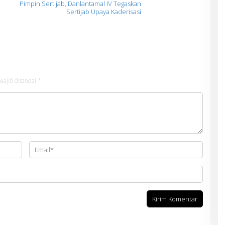
l
Pimpin Sertijab, Danlantamal IV Tegaskan
Sertijab Upaya Kaderisasi
wajib ditandai
*