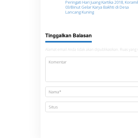
Peringati Hari Juang Kartika 2018, Korami
a
03/Binut Gelar Karya Bakhti di Desa
Lancang Kuning
v
i
g
Tinggalkan Balasan
a
s
Alamat email Anda tidak akan dipublikasikan.
Ruas yang 
i
p
o
s