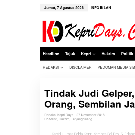
L
e
Jumat, 7 Agustus 2026
INFO IKLAN
w
a
t
i
k
e
k
o
n
Headline
Tajuk
Kepri
Hukrim
Politik
t
e
n
REDAKSI
DISCLAIMER
PEDOMAN MEDIA SI
Tindak Judi Gelper
Orang, Sembilan Ja
Redaksi Kepri Days
27 November 2018
Headline
,
Hukrim
,
Tanjungpinang
Kabid Humas Polda Kepri Kombes Pol Drs. S. Erlang