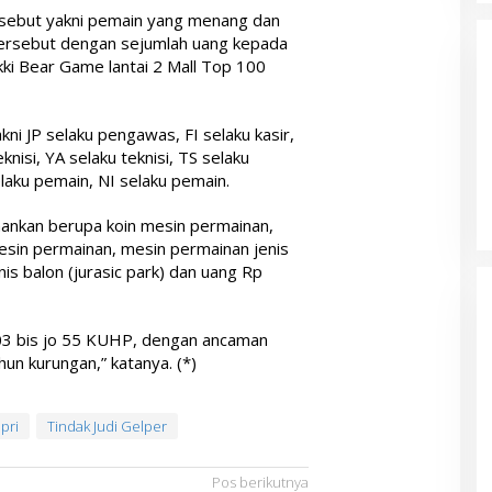
sebut yakni pemain yang menang dan
tersebut dengan sejumlah uang kepada
kki Bear Game lantai 2 Mall Top 100
ni JP selaku pengawas, FI selaku kasir,
knisi, YA selaku teknisi, TS selaku
laku pemain, NI selaku pemain.
ankan berupa koin mesin permainan,
esin permainan, mesin permainan jenis
nis balon (jurasic park) dan uang Rp
303 bis jo 55 KUHP, dengan ancaman
un kurungan,” katanya. (*)
pri
Tindak Judi Gelper
Pos berikutnya