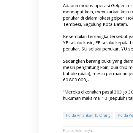
Adapun modus operasi Gelper ter
mendapat koin, menukarkan koin 
penukar di dalam lokasi gelper Ho
Tembesi, Sagulung Kota Batam.
Kesembilan tersangka tersebut yak
YE selaku kasir, FE selaku kepala te
penukar, SU selaku penukar, YU se
Sedangkan barang bukti yang diam
mesin penghitung koin, dua chip m
bubble (piala), mesin permainan je
60.800.000,-
“Mereka dikenakan pasal 303 jo 
hukuman maksimal 10 (sepuluh) tah
Polda Amankan 15 Orang
Polda Ke
N
Pos sebelumnya