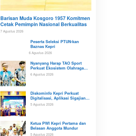
Barisan Muda Kosgoro 1957 Komitmen
Cetak Pemimpin Nasional Berkualitas
7 Agustus 2026
Peserta Seleksi PTUN-kan
Baznas Kepri
6 Agustus 2026
Nyanyang Harap TAO Sport
Perkuat Ekosistem Olahraga
Padel di Kota Batam
6 Agustus 2026
Diskominfo Kepri Perkuat
Digitalisasi, Aplikasi Sigajian
Sudah Terintegrasi TTE
5 Agustus 2026
Ketua PWI Kepri Pertama dan
Belasan Anggota Mundur
5 Agustus 2026