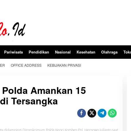
Pariwisata
Pendidikan
Nasional
Kesehatan
Olahraga
Tok
BER
OFFICE ADDRESS
KEBIJAKAN PRIVASI
, Polda Amankan 15
di Tersangka
ga didampingi Dirreskrimum Polda Kepri Kombes Pol. Hernowo Julianto saat