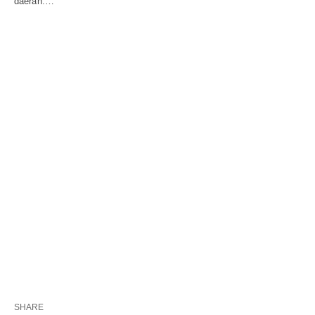
daerah.…
SHARE