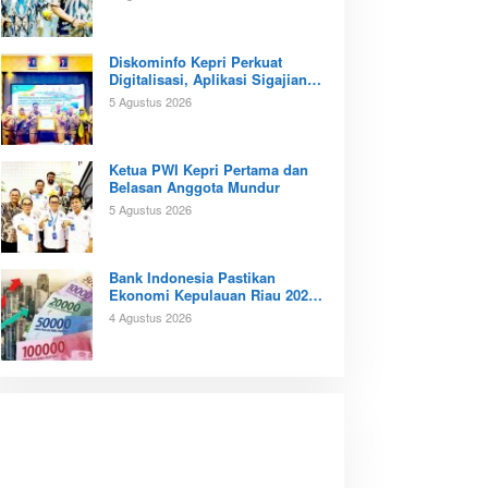
Diskominfo Kepri Perkuat
Digitalisasi, Aplikasi Sigajian
Sudah Terintegrasi TTE
5 Agustus 2026
Ketua PWI Kepri Pertama dan
Belasan Anggota Mundur
5 Agustus 2026
Bank Indonesia Pastikan
Ekonomi Kepulauan Riau 2026
Tunjukan Kinerja Positif
4 Agustus 2026