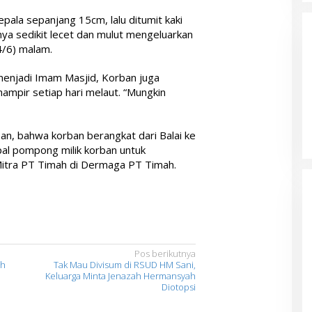
epala sepanjang 15cm, lalu ditumit kaki
nya sedikit lecet dan mulut mengeluarkan
14/6) malam.
enjadi Imam Masjid, Korban juga
hampir setiap hari melaut. “Mungkin
an, bahwa korban berangkat dari Balai ke
l pompong milik korban untuk
Mitra PT Timah di Dermaga PT Timah.
Pos berikutnya
ah
Tak Mau Divisum di RSUD HM Sani,
Keluarga Minta Jenazah Hermansyah
Diotopsi