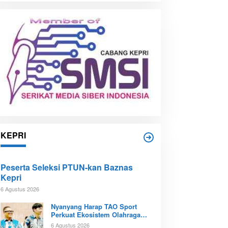
i
p
KEPRI
Peserta Seleksi PTUN-kan Baznas
Kepri
6 Agustus 2026
Nyanyang Harap TAO Sport
Perkuat Ekosistem Olahraga
Padel di Kota Batam
6 Agustus 2026