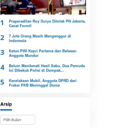
1
Praperadilan Roy Suryo Ditolak PN Jakarta,
Cacat Formil
2
7 Juta Orang Masih Menganggur di
Indonesia
3
Ketua PWI Kepri Pertama dan Belasan
Anggota Mundur
4
Belum Menikmati Hasil Sabu, Dua Pemuda
Ini Dibekuk Polisi di Dompak
Tanjungpinang
5
Kecelakaan Mobil, Anggota DPRD dari
Fraksi PKB Meninggal Dunia
Arsip
A
r
s