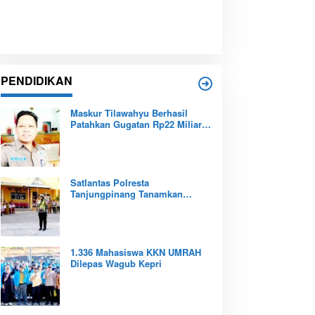
PENDIDIKAN
Maskur Tilawahyu Berhasil
Patahkan Gugatan Rp22 Miliar,
Amankan Aset Pendidikan
Pemprov Kepri
Satlantas Polresta
Tanjungpinang Tanamkan
Budaya Tertib Berlalu Lintas
Sejak Dini
1.336 Mahasiswa KKN UMRAH
Dilepas Wagub Kepri