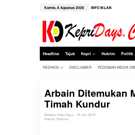
L
e
Kamis, 6 Agustus 2026
INFO IKLAN
w
a
t
i
k
e
k
o
n
Headline
Tajuk
Kepri
Hukrim
Politik
t
e
n
REDAKSI
DISCLAIMER
PEDOMAN MEDIA SI
Arbain Ditemukan 
Timah Kundur
Redaksi Kepri Days
15 Juni 2019
Hukrim
,
Karimun