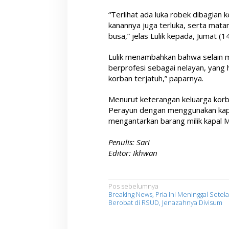
“Terlihat ada luka robek dibagian k
kanannya juga terluka, serta mata
busa,” jelas Lulik kepada, Jumat (
Lulik menambahkan bahwa selain m
berprofesi sebagai nelayan, yang 
korban terjatuh,” paparnya.
Menurut keterangan keluarga korb
Perayun dengan menggunakan kapa
mengantarkan barang milik kapal 
Penulis: Sari
Editor: Ikhwan
N
Pos sebelumnya
Breaking News, Pria Ini Meninggal Setel
a
Berobat di RSUD, Jenazahnya Divisum
v