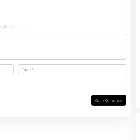
wajib ditandai
*