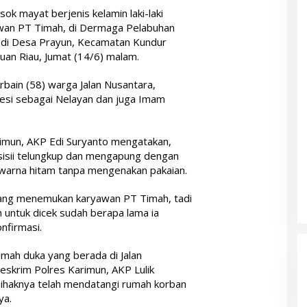
ok mayat berjenis kelamin laki-laki
wan PT Timah, di Dermaga Pelabuhan
di Desa Prayun, Kecamatan Kundur
uan Riau, Jumat (14/6) malam.
rbain (58) warga Jalan Nusantara,
esi sebagai Nelayan dan juga Imam
imun, AKP Edi Suryanto mengatakan,
sisii telungkup dan mengapung dengan
arna hitam tanpa mengenakan pakaian.
ang menemukan karyawan PT Timah, tadi
h untuk dicek sudah berapa lama ia
nfirmasi.
umah duka yang berada di Jalan
eskrim Polres Karimun, AKP Lulik
haknya telah mendatangi rumah korban
ya.